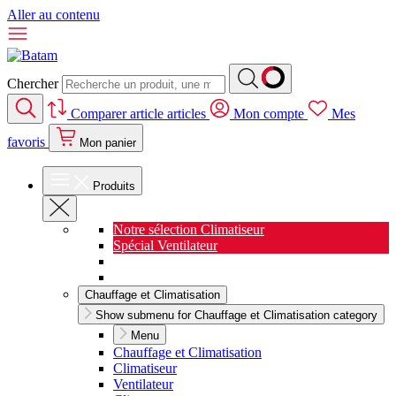
Aller au contenu
Chercher
Comparer
article
articles
Mon compte
Mes
favoris
Mon panier
Produits
Notre sélection Climatiseur
Spécial Ventilateur
Nouveauté Cuisine
Spécial Salon de jardin
Chauffage et Climatisation
Show submenu for Chauffage et Climatisation category
Menu
Chauffage et Climatisation
Climatiseur
Ventilateur