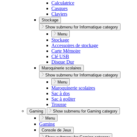
Calculatrice
Casques
Claviers
Stockage
Show submenu for Informatique category
Menu
Stockage
Accessoires de stockage
Carte Mémoire
Clé USB
Disque Dur
Maroquinerie scolaires
Show submenu for Informatique category
Menu
Maroquinerie scolaires
Sac à dos
Sac à goûter
Trousse
Gaming
Show submenu for Gaming category
Menu
Gaming
Console de Jeux