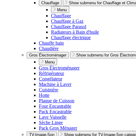
Chauffage
Show submenu for Chauffage et Climat
Menu
Chauffage
Chauffage à Gaz
Chauffage Parasol
Radiateurs à Bain d'huile
Chauffage électrique
Chauffe bain
Chaudière
Gros Électroménager
Show submenu for Gros Électrom
Menu
Gros Électroménager
Réfrigérateur
Congélateur
Machine à Laver
Cuisinière
Hotte
Plaque de Cuisson
Four Encastrable
Pack Encastrable
Lave Vaisselle
Sèche Linge
Pack Gros Ménager
TV-Image-Son
Show submenu for TV-Image-Son catego