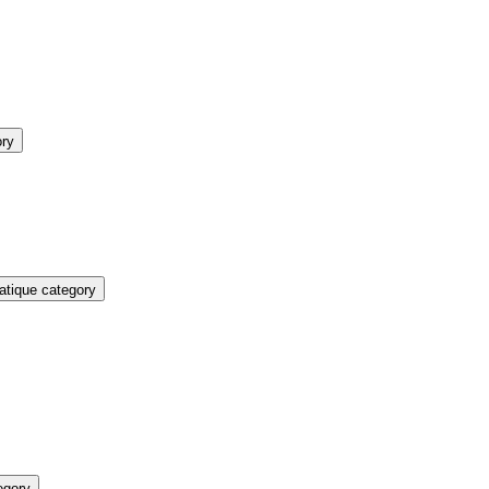
ory
atique category
egory