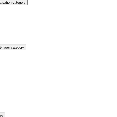
isation category
énager category
ry