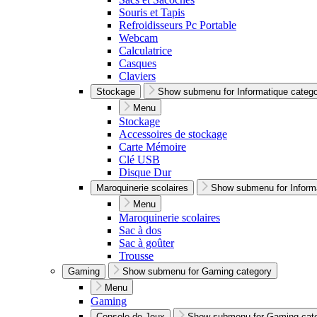
Souris et Tapis
Refroidisseurs Pc Portable
Webcam
Calculatrice
Casques
Claviers
Stockage
Show submenu for Informatique categ
Menu
Stockage
Accessoires de stockage
Carte Mémoire
Clé USB
Disque Dur
Maroquinerie scolaires
Show submenu for Inform
Menu
Maroquinerie scolaires
Sac à dos
Sac à goûter
Trousse
Gaming
Show submenu for Gaming category
Menu
Gaming
Console de Jeux
Show submenu for Gaming cat