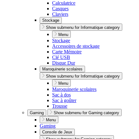
Calculatrice
Casques
Claviers
Stockage
Show submenu for Informatique category
Menu
Stockage
Accessoires de stockage
Carte Mémoire
Clé USB
Disque Dur
Maroquinerie scolaires
Show submenu for Informatique category
Menu
Maroquinerie scolaires
Sac à dos
Sac à goûter
Trousse
Gaming
Show submenu for Gaming category
Menu
Gaming
Console de Jeux