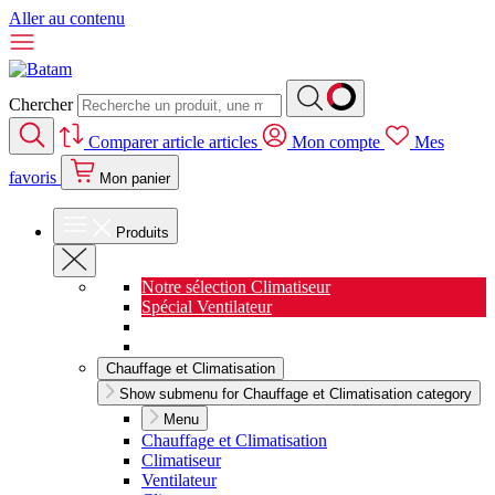
Aller au contenu
Chercher
Comparer
article
articles
Mon compte
Mes
favoris
Mon panier
Produits
Notre sélection Climatiseur
Spécial Ventilateur
Nouveauté Cuisine
Spécial Salon de jardin
Chauffage et Climatisation
Show submenu for Chauffage et Climatisation category
Menu
Chauffage et Climatisation
Climatiseur
Ventilateur