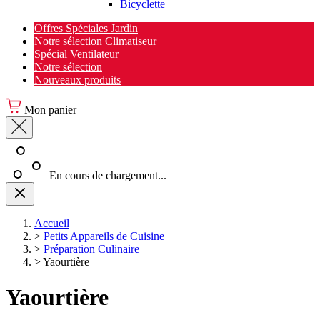
Bicyclette
Offres Spéciales Jardin
Notre sélection Climatiseur
Spécial Ventilateur
Notre sélection
Nouveaux produits
Mon panier
En cours de chargement...
Accueil
>
Petits Appareils de Cuisine
>
Préparation Culinaire
>
Yaourtière
Yaourtière