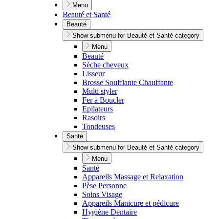
Menu
Beauté et Santé
Beauté
Show submenu for Beauté et Santé category
Menu
Beauté
Sèche cheveux
Lisseur
Brosse Soufflante Chauffante
Multi styler
Fer à Boucler
Epilateurs
Rasoirs
Tondeuses
Santé
Show submenu for Beauté et Santé category
Menu
Santé
Appareils Massage et Relaxation
Pèse Personne
Soins Visage
Appareils Manicure et pédicure
Hygiène Dentaire