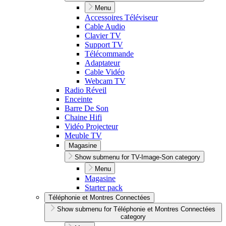
Menu
Accessoires Téléviseur
Cable Audio
Clavier TV
Support TV
Télécommande
Adaptateur
Cable Vidéo
Webcam TV
Radio Réveil
Enceinte
Barre De Son
Chaine Hifi
Vidéo Projecteur
Meuble TV
Magasine
Show submenu for TV-Image-Son category
Menu
Magasine
Starter pack
Téléphonie et Montres Connectées
Show submenu for Téléphonie et Montres Connectées
category