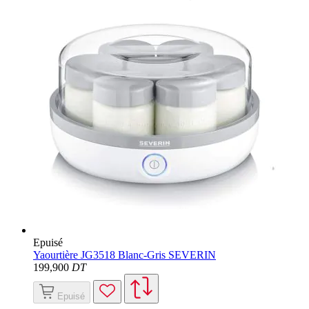
Epuisé
Yaourtière JG3518 Blanc-Gris SEVERIN
199
,900
DT
Epuisé