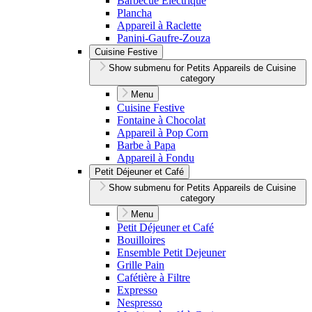
Barbecue Électrique
Plancha
Appareil à Raclette
Panini-Gaufre-Zouza
Cuisine Festive
Show submenu for Petits Appareils de Cuisine
category
Menu
Cuisine Festive
Fontaine à Chocolat
Appareil à Pop Corn
Barbe à Papa
Appareil à Fondu
Petit Déjeuner et Café
Show submenu for Petits Appareils de Cuisine
category
Menu
Petit Déjeuner et Café
Bouilloires
Ensemble Petit Dejeuner
Grille Pain
Cafétière à Filtre
Expresso
Nespresso