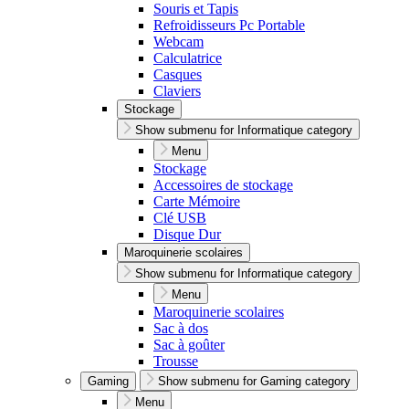
Souris et Tapis
Refroidisseurs Pc Portable
Webcam
Calculatrice
Casques
Claviers
Stockage
Show submenu for Informatique category
Menu
Stockage
Accessoires de stockage
Carte Mémoire
Clé USB
Disque Dur
Maroquinerie scolaires
Show submenu for Informatique category
Menu
Maroquinerie scolaires
Sac à dos
Sac à goûter
Trousse
Gaming
Show submenu for Gaming category
Menu