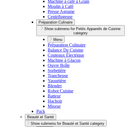
Machine à café à Grain
Moulin à Café
Presse Agrume
Centrifugeuse
Préparation Culinaire
Show submenu for Petits Appareils de Cuisine
category
Menu
Préparation Culinaire
Balance De Cuisine
Couteaux Électrique
Machine à Glacon
Ouvre Boîte
Sorbetière
Trancheuse
Yaourtière
Blender
Robot Cuisine
Batteur
Hachoir
Mixeur
Pack
Beauté et Santé
Show submenu for Beauté et Santé category