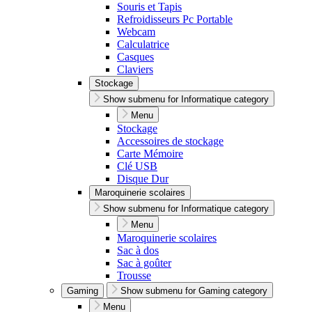
Souris et Tapis
Refroidisseurs Pc Portable
Webcam
Calculatrice
Casques
Claviers
Stockage
Show submenu for Informatique category
Menu
Stockage
Accessoires de stockage
Carte Mémoire
Clé USB
Disque Dur
Maroquinerie scolaires
Show submenu for Informatique category
Menu
Maroquinerie scolaires
Sac à dos
Sac à goûter
Trousse
Gaming
Show submenu for Gaming category
Menu