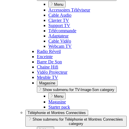
Menu
Accessoires Téléviseur
Cable Audio
Clavier TV
Support TV
Télécommande
Adaptateur
Cable Vidéo
Webcam TV
Radio Réveil
Enceinte
Barre De Son
Chaine Hifi
Vidéo Projecteur
Meuble TV
Magasine
Show submenu for TV-Image-Son category
Menu
Magasine
Starter pack
Téléphonie et Montres Connectées
Show submenu for Téléphonie et Montres Connectées
category