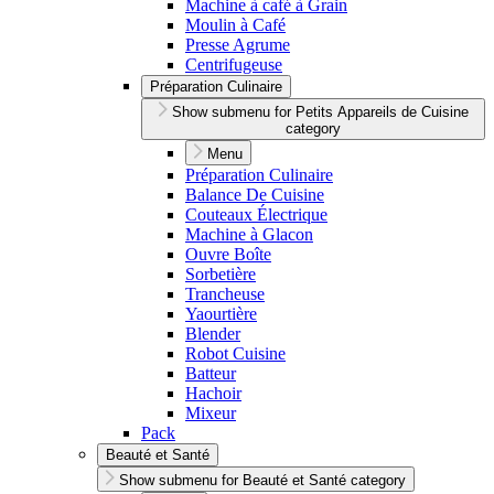
Machine à café à Grain
Moulin à Café
Presse Agrume
Centrifugeuse
Préparation Culinaire
Show submenu for Petits Appareils de Cuisine
category
Menu
Préparation Culinaire
Balance De Cuisine
Couteaux Électrique
Machine à Glacon
Ouvre Boîte
Sorbetière
Trancheuse
Yaourtière
Blender
Robot Cuisine
Batteur
Hachoir
Mixeur
Pack
Beauté et Santé
Show submenu for Beauté et Santé category