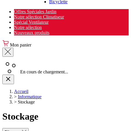
Bicyclette
Offres Spéciales Jardin
Notre sélection Climatiseur
Spécial Ventilateur
Notre sélection
Nouveaux produits
Mon panier
En cours de chargement...
Accueil
>
Informatique
>
Stockage
Stockage