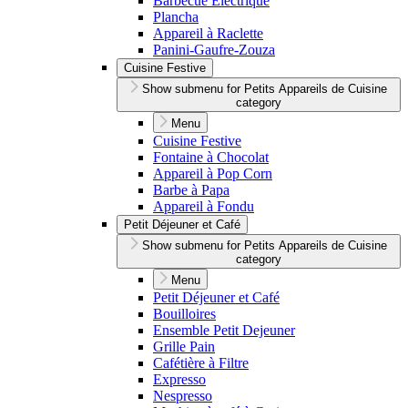
Barbecue Électrique
Plancha
Appareil à Raclette
Panini-Gaufre-Zouza
Cuisine Festive
Show submenu for Petits Appareils de Cuisine
category
Menu
Cuisine Festive
Fontaine à Chocolat
Appareil à Pop Corn
Barbe à Papa
Appareil à Fondu
Petit Déjeuner et Café
Show submenu for Petits Appareils de Cuisine
category
Menu
Petit Déjeuner et Café
Bouilloires
Ensemble Petit Dejeuner
Grille Pain
Cafétière à Filtre
Expresso
Nespresso