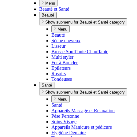
Menu
Beauté et Santé
Beauté
Show submenu for Beauté et Santé category
Menu
Beauté
Sèche cheveux
Lisseur
Brosse Soufflante Chauffante
Multi styler
Fer à Boucler
Epilateurs
Rasoirs
Tondeuses
Santé
Show submenu for Beauté et Santé category
Menu
Santé
Appareils Massage et Relaxation
Pèse Personne
Soins Visage
Appareils Manicure et pédicure
Hygiène Dentaire