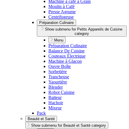
Machine à café à Grain
Moulin à Café
Presse Agrume
Centrifugeuse
Préparation Culinaire
Show submenu for Petits Appareils de Cuisine
category
Menu
Préparation Culinaire
Balance De Cuisine
Couteaux Électrique
Machine à Glacon
Ouvre Boîte
Sorbetière
Trancheuse
Yaourtière
Blender
Robot Cuisine
Batteur
Hachoir
Mixeur
Pack
Beauté et Santé
Show submenu for Beauté et Santé category