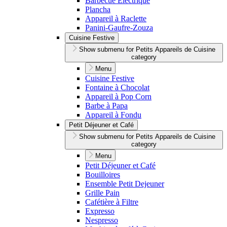
Barbecue Électrique
Plancha
Appareil à Raclette
Panini-Gaufre-Zouza
Cuisine Festive
Show submenu for Petits Appareils de Cuisine
category
Menu
Cuisine Festive
Fontaine à Chocolat
Appareil à Pop Corn
Barbe à Papa
Appareil à Fondu
Petit Déjeuner et Café
Show submenu for Petits Appareils de Cuisine
category
Menu
Petit Déjeuner et Café
Bouilloires
Ensemble Petit Dejeuner
Grille Pain
Cafétière à Filtre
Expresso
Nespresso