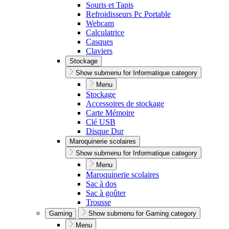
Souris et Tapis
Refroidisseurs Pc Portable
Webcam
Calculatrice
Casques
Claviers
Stockage
Show submenu for Informatique category
Menu
Stockage
Accessoires de stockage
Carte Mémoire
Clé USB
Disque Dur
Maroquinerie scolaires
Show submenu for Informatique category
Menu
Maroquinerie scolaires
Sac à dos
Sac à goûter
Trousse
Gaming
Show submenu for Gaming category
Menu