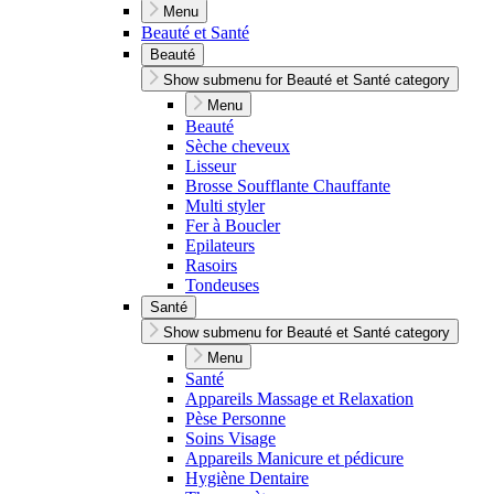
Menu
Beauté et Santé
Beauté
Show submenu for Beauté et Santé category
Menu
Beauté
Sèche cheveux
Lisseur
Brosse Soufflante Chauffante
Multi styler
Fer à Boucler
Epilateurs
Rasoirs
Tondeuses
Santé
Show submenu for Beauté et Santé category
Menu
Santé
Appareils Massage et Relaxation
Pèse Personne
Soins Visage
Appareils Manicure et pédicure
Hygiène Dentaire