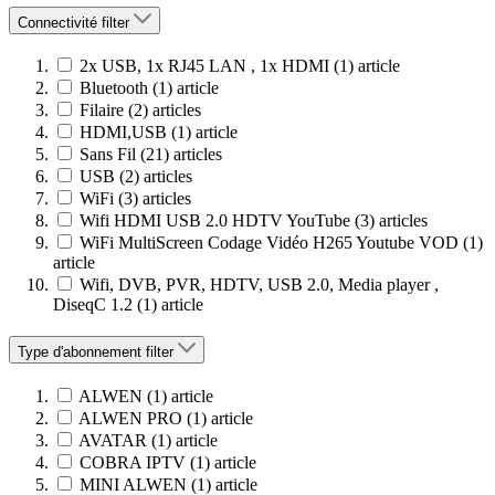
Connectivité
filter
2x USB, 1x RJ45 LAN , 1x HDMI
(1)
article
Bluetooth
(1)
article
Filaire
(2)
articles
HDMI,USB
(1)
article
Sans Fil
(21)
articles
USB
(2)
articles
WiFi
(3)
articles
Wifi HDMI USB 2.0 HDTV YouTube
(3)
articles
WiFi MultiScreen Codage Vidéo H265 Youtube VOD
(1)
article
Wifi, DVB, PVR, HDTV, USB 2.0, Media player ,
DiseqC 1.2
(1)
article
Type d'abonnement
filter
ALWEN
(1)
article
ALWEN PRO
(1)
article
AVATAR
(1)
article
COBRA IPTV
(1)
article
MINI ALWEN
(1)
article