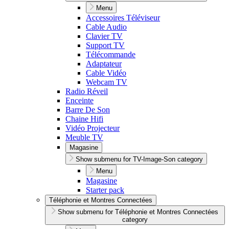
Menu
Accessoires Téléviseur
Cable Audio
Clavier TV
Support TV
Télécommande
Adaptateur
Cable Vidéo
Webcam TV
Radio Réveil
Enceinte
Barre De Son
Chaine Hifi
Vidéo Projecteur
Meuble TV
Magasine
Show submenu for TV-Image-Son category
Menu
Magasine
Starter pack
Téléphonie et Montres Connectées
Show submenu for Téléphonie et Montres Connectées
category