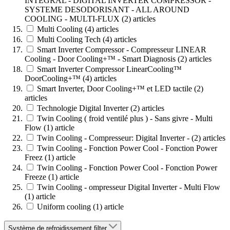
INTEGRAL - DIGITAL INVERTER COMPRESSOR -
SYSTEME DESODORISANT - ALL AROUND
COOLING - MULTI-FLUX
(2)
articles
Multi Cooling
(4)
articles
Multi Cooling Tech
(4)
articles
Smart Inverter Compressor - Compresseur LINEAR
Cooling - Door Cooling+™ - Smart Diagnosis
(2)
articles
Smart Inverter Compressor LinearCooling™
DoorCooling+™
(4)
articles
Smart Inverter, Door Cooling+™ et LED tactile
(2)
articles
Technologie Digital Inverter
(2)
articles
Twin Cooling ( froid ventilé plus ) - Sans givre - Multi
Flow
(1)
article
Twin Cooling - Compresseur: Digital Inverter -
(2)
articles
Twin Cooling - Fonction Power Cool - Fonction Power
Freez
(1)
article
Twin Cooling - Fonction Power Cool - Fonction Power
Freeze
(1)
article
Twin Cooling - ompresseur Digital Inverter - Multi Flow
(1)
article
Uniform cooling
(1)
article
Système de refroidissement
filter