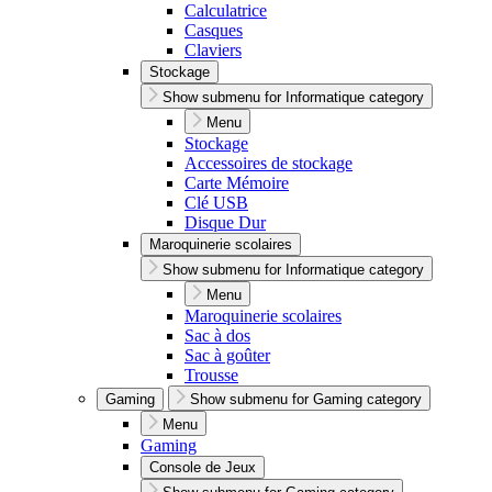
Calculatrice
Casques
Claviers
Stockage
Show submenu for Informatique category
Menu
Stockage
Accessoires de stockage
Carte Mémoire
Clé USB
Disque Dur
Maroquinerie scolaires
Show submenu for Informatique category
Menu
Maroquinerie scolaires
Sac à dos
Sac à goûter
Trousse
Gaming
Show submenu for Gaming category
Menu
Gaming
Console de Jeux