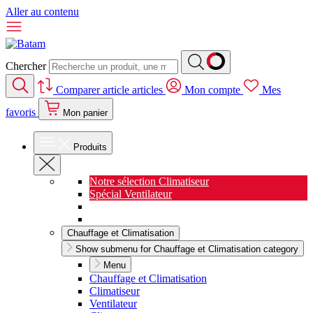
Aller au contenu
Chercher
Comparer
article
articles
Mon compte
Mes
favoris
Mon panier
Produits
Notre sélection Climatiseur
Spécial Ventilateur
Nouveauté Cuisine
Spécial Salon de jardin
Chauffage et Climatisation
Show submenu for Chauffage et Climatisation category
Menu
Chauffage et Climatisation
Climatiseur
Ventilateur