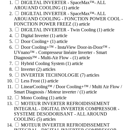
DIGILTAL INVERTER - SpaceMax™- ALL
AROUAND COOLING
(1)
article
DIGILTAL INVERTER - SpaceMax™- ALL
AROUAND COOLING - FONCTION POWER COOL -
FONCTION POWER FREEZ
(1)
article
DIGILTAL INVERTER - Twin Cooling
(1)
article
Digital Inverter
(1)
article
Door Cooling+
(1)
article
Door Cooling+™ - InstaView Door-in-Door™ -
UVnano™ - Compresseur linéaire Inverter - Smart
Diagnosis™ - Multi-Air Flow -
(1)
article
Hybrid Cooling System
(1)
article
Inverter
(2)
articles
INVERTER TECHNOLOGIE
(7)
articles
Less Frost
(1)
article
LinearCooling™ / Door Cooling+™ / Multi Air Flow /
Smart Diagnosis / Moteur inverter /
(1)
article
Mono Cooling
(1)
article
MOTEUR INVERTER REFROIDISSEMENT
INTEGRAL - DIGITAL INVERTER COMPRESSOR -
SYSTEME DESODORISANT - ALL AROUND
COOLING
(5)
articles
MOTEUR INVERTER REFROIDISSEMENT