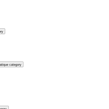
ory
atique category
egory