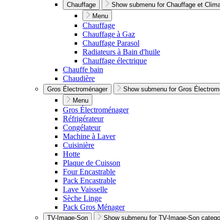
Chauffage
Show submenu for Chauffage et Climat
Menu
Chauffage
Chauffage à Gaz
Chauffage Parasol
Radiateurs à Bain d'huile
Chauffage électrique
Chauffe bain
Chaudière
Gros Électroménager
Show submenu for Gros Électrom
Menu
Gros Électroménager
Réfrigérateur
Congélateur
Machine à Laver
Cuisinière
Hotte
Plaque de Cuisson
Four Encastrable
Pack Encastrable
Lave Vaisselle
Sèche Linge
Pack Gros Ménager
TV-Image-Son
Show submenu for TV-Image-Son catego