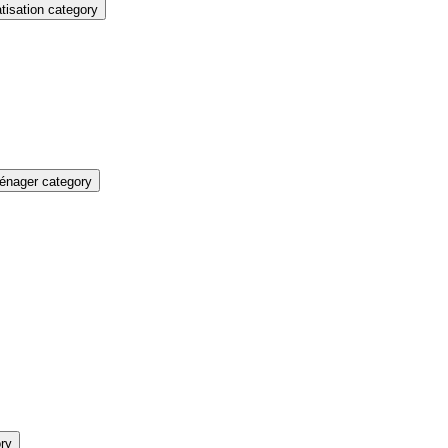
isation category
énager category
ry