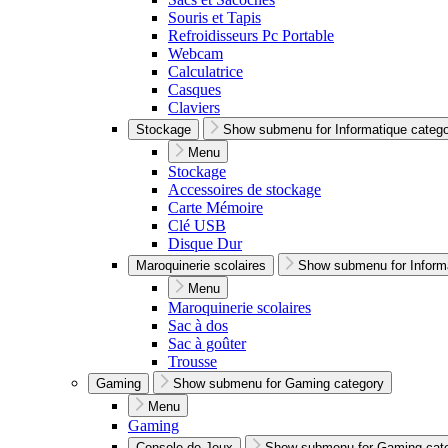
Souris et Tapis
Refroidisseurs Pc Portable
Webcam
Calculatrice
Casques
Claviers
Stockage
Show submenu for Informatique categ
Menu
Stockage
Accessoires de stockage
Carte Mémoire
Clé USB
Disque Dur
Maroquinerie scolaires
Show submenu for Inform
Menu
Maroquinerie scolaires
Sac à dos
Sac à goûter
Trousse
Gaming
Show submenu for Gaming category
Menu
Gaming
Console de Jeux
Show submenu for Gaming cat