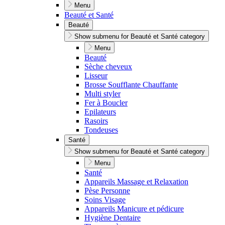
Menu
Beauté et Santé
Beauté
Show submenu for Beauté et Santé category
Menu
Beauté
Sèche cheveux
Lisseur
Brosse Soufflante Chauffante
Multi styler
Fer à Boucler
Epilateurs
Rasoirs
Tondeuses
Santé
Show submenu for Beauté et Santé category
Menu
Santé
Appareils Massage et Relaxation
Pèse Personne
Soins Visage
Appareils Manicure et pédicure
Hygiène Dentaire