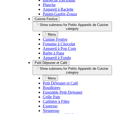
Barbecue Électrique
Plancha
Appareil à Raclette
Panini-Gaufre-Zouza
Cuisine Festive
Show submenu for Petits Appareils de Cuisine
category
Menu
Cuisine Festive
Fontaine à Chocolat
Appareil à Pop Corn
Barbe à Papa
Appareil à Fondu
Petit Déjeuner et Café
Show submenu for Petits Appareils de Cuisine
category
Menu
Petit Déjeuner et Café
Bouilloires
Ensemble Petit Dejeuner
Grille Pain
Cafétière à Filtre
Expresso
Nespresso