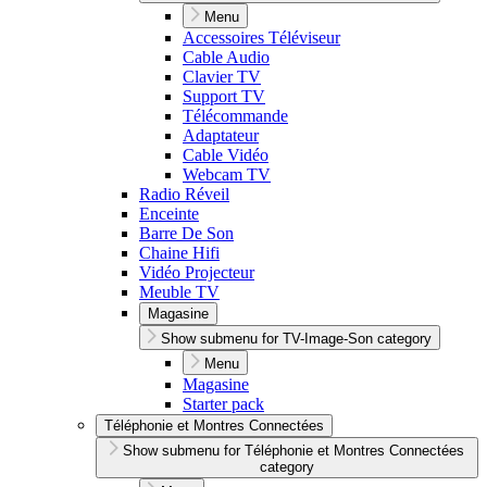
Menu
Accessoires Téléviseur
Cable Audio
Clavier TV
Support TV
Télécommande
Adaptateur
Cable Vidéo
Webcam TV
Radio Réveil
Enceinte
Barre De Son
Chaine Hifi
Vidéo Projecteur
Meuble TV
Magasine
Show submenu for TV-Image-Son category
Menu
Magasine
Starter pack
Téléphonie et Montres Connectées
Show submenu for Téléphonie et Montres Connectées
category