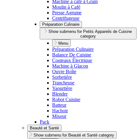
Machine à café à Grain
Moulin à Café
Presse Agrume
Centrifugeuse
Préparation Culinaire
Show submenu for Petits Appareils de Cuisine
category
Menu
Préparation Culinaire
Balance De Cuisine
Couteaux Électrique
Machine à Glacon
Ouvre Boîte
Sorbetière
Trancheuse
Yaourtière
Blender
Robot Cuisine
Batteur
Hachoir
Mixeur
Pack
Beauté et Santé
Show submenu for Beauté et Santé category