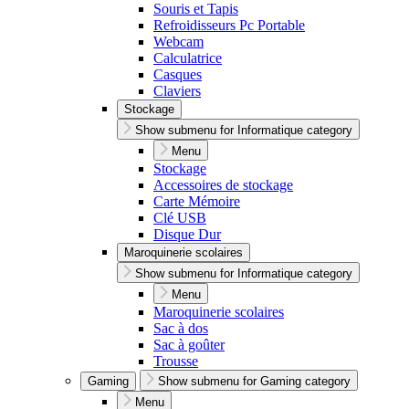
Souris et Tapis
Refroidisseurs Pc Portable
Webcam
Calculatrice
Casques
Claviers
Stockage
Show submenu for Informatique category
Menu
Stockage
Accessoires de stockage
Carte Mémoire
Clé USB
Disque Dur
Maroquinerie scolaires
Show submenu for Informatique category
Menu
Maroquinerie scolaires
Sac à dos
Sac à goûter
Trousse
Gaming
Show submenu for Gaming category
Menu