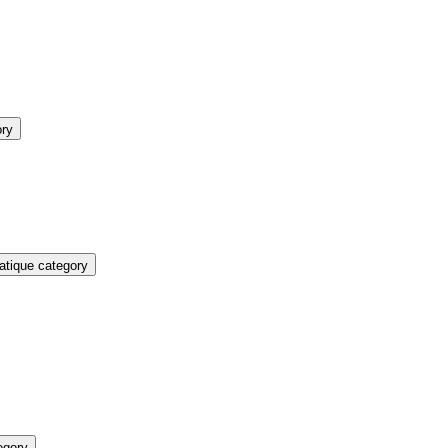
ory
atique category
egory