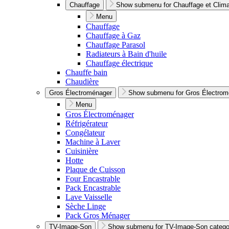
Chauffage
Show submenu for Chauffage et Climat
Menu
Chauffage
Chauffage à Gaz
Chauffage Parasol
Radiateurs à Bain d'huile
Chauffage électrique
Chauffe bain
Chaudière
Gros Électroménager
Show submenu for Gros Électrom
Menu
Gros Électroménager
Réfrigérateur
Congélateur
Machine à Laver
Cuisinière
Hotte
Plaque de Cuisson
Four Encastrable
Pack Encastrable
Lave Vaisselle
Sèche Linge
Pack Gros Ménager
TV-Image-Son
Show submenu for TV-Image-Son catego