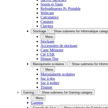
Souris et Tapis
Refroidisseurs Pc Portable
Webcam
Calculatrice
Casques
Claviers
Stockage
Show submenu for Informatique categ
Menu
Stockage
Accessoires de stockage
Carte Mémoire
Clé USB
Disque Dur
Maroquinerie scolaires
Show submenu for Inform
Menu
Maroquinerie scolaires
Sac à dos
Sac à goûter
Trousse
Gaming
Show submenu for Gaming category
Menu
Gaming
Console de Jeux
Show submenu for Gaming cat