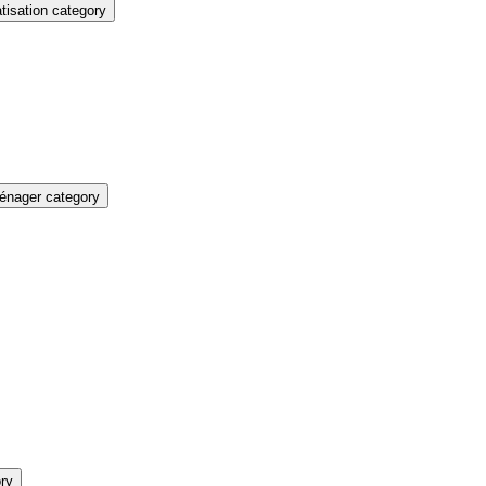
isation category
énager category
ry