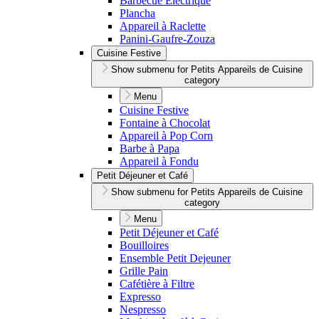
Barbecue Électrique
Plancha
Appareil à Raclette
Panini-Gaufre-Zouza
Cuisine Festive
Show submenu for Petits Appareils de Cuisine
category
Menu
Cuisine Festive
Fontaine à Chocolat
Appareil à Pop Corn
Barbe à Papa
Appareil à Fondu
Petit Déjeuner et Café
Show submenu for Petits Appareils de Cuisine
category
Menu
Petit Déjeuner et Café
Bouilloires
Ensemble Petit Dejeuner
Grille Pain
Cafétière à Filtre
Expresso
Nespresso