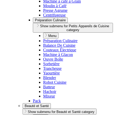
Machine à café à Grain
Moulin à Café
Presse Agrume
Centrifugeuse
Préparation Culinaire
Show submenu for Petits Appareils de Cuisine
category
Menu
Préparation Culinaire
Balance De Cuisine
Couteaux Électrique
Machine à Glacon
Ouvre Boîte
Sorbetière
Trancheuse
Yaourtière
Blender
Robot Cuisine
Batteur
Hachoir
Mixeur
Pack
Beauté et Santé
Show submenu for Beauté et Santé category