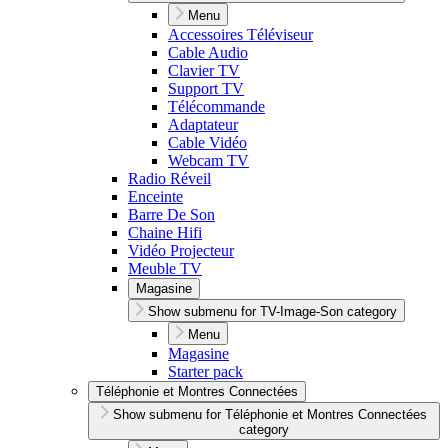
Menu
Accessoires Téléviseur
Cable Audio
Clavier TV
Support TV
Télécommande
Adaptateur
Cable Vidéo
Webcam TV
Radio Réveil
Enceinte
Barre De Son
Chaine Hifi
Vidéo Projecteur
Meuble TV
Magasine
Show submenu for TV-Image-Son category
Menu
Magasine
Starter pack
Téléphonie et Montres Connectées
Show submenu for Téléphonie et Montres Connectées
category