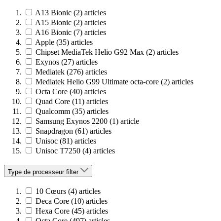
A13 Bionic
(2)
articles
A15 Bionic
(2)
articles
A16 Bionic
(7)
articles
Apple
(35)
articles
Chipset MediaTek Helio G92 Max
(2)
articles
Exynos
(27)
articles
Mediatek
(276)
articles
Mediatek Helio G99 Ultimate octa-core
(2)
articles
Octa Core
(40)
articles
Quad Core
(11)
articles
Qualcomm
(35)
articles
Samsung Exynos 2200
(1)
article
Snapdragon
(61)
articles
Unisoc
(81)
articles
Unisoc T7250
(4)
articles
Type de processeur
filter
10 Cœurs
(4)
articles
Deca Core
(10)
articles
Hexa Core
(45)
articles
Octa Core
(497)
articles