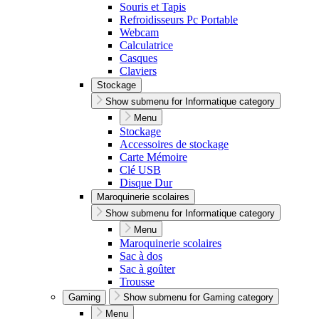
Souris et Tapis
Refroidisseurs Pc Portable
Webcam
Calculatrice
Casques
Claviers
Stockage
Show submenu for Informatique category
Menu
Stockage
Accessoires de stockage
Carte Mémoire
Clé USB
Disque Dur
Maroquinerie scolaires
Show submenu for Informatique category
Menu
Maroquinerie scolaires
Sac à dos
Sac à goûter
Trousse
Gaming
Show submenu for Gaming category
Menu