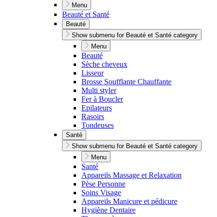
Menu
Beauté et Santé
Beauté
Show submenu for Beauté et Santé category
Menu
Beauté
Sèche cheveux
Lisseur
Brosse Soufflante Chauffante
Multi styler
Fer à Boucler
Epilateurs
Rasoirs
Tondeuses
Santé
Show submenu for Beauté et Santé category
Menu
Santé
Appareils Massage et Relaxation
Pèse Personne
Soins Visage
Appareils Manicure et pédicure
Hygiène Dentaire