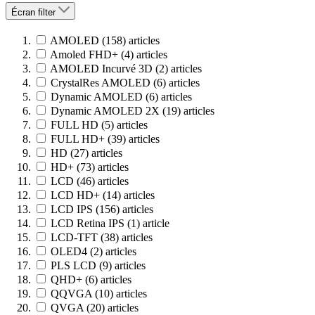
Écran
filter
AMOLED
(158)
articles
Amoled FHD+
(4)
articles
AMOLED Incurvé 3D
(2)
articles
CrystalRes AMOLED
(6)
articles
Dynamic AMOLED
(6)
articles
Dynamic AMOLED 2X
(19)
articles
FULL HD
(5)
articles
FULL HD+
(39)
articles
HD
(27)
articles
HD+
(73)
articles
LCD
(46)
articles
LCD HD+
(14)
articles
LCD IPS
(156)
articles
LCD Retina IPS
(1)
article
LCD-TFT
(38)
articles
OLED4
(2)
articles
PLS LCD
(9)
articles
QHD+
(6)
articles
QQVGA
(10)
articles
QVGA
(20)
articles