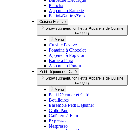
Barbecue Électrique
Plancha
Appareil à Raclette
Panini-Gaufre-Zouza
Cuisine Festive
Show submenu for Petits Appareils de Cuisine
category
Menu
Cuisine Festive
Fontaine à Chocolat
Appareil à Pop Corn
Barbe à Papa
Appareil à Fondu
Petit Déjeuner et Café
Show submenu for Petits Appareils de Cuisine
category
Menu
Petit Déjeuner et Café
Bouilloires
Ensemble Petit Dejeuner
Grille Pain
Cafétière à Filtre
Expresso
Nespresso