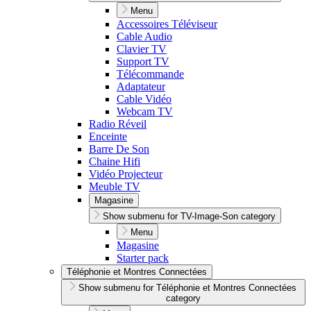
Menu
Accessoires Téléviseur
Cable Audio
Clavier TV
Support TV
Télécommande
Adaptateur
Cable Vidéo
Webcam TV
Radio Réveil
Enceinte
Barre De Son
Chaine Hifi
Vidéo Projecteur
Meuble TV
Magasine
Show submenu for TV-Image-Son category
Menu
Magasine
Starter pack
Téléphonie et Montres Connectées
Show submenu for Téléphonie et Montres Connectées
category