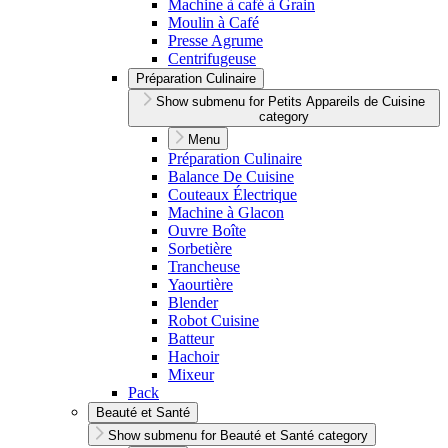
Machine à café à Grain
Moulin à Café
Presse Agrume
Centrifugeuse
Préparation Culinaire
Show submenu for Petits Appareils de Cuisine
category
Menu
Préparation Culinaire
Balance De Cuisine
Couteaux Électrique
Machine à Glacon
Ouvre Boîte
Sorbetière
Trancheuse
Yaourtière
Blender
Robot Cuisine
Batteur
Hachoir
Mixeur
Pack
Beauté et Santé
Show submenu for Beauté et Santé category