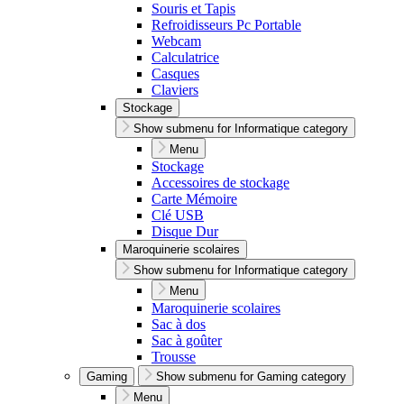
Souris et Tapis
Refroidisseurs Pc Portable
Webcam
Calculatrice
Casques
Claviers
Stockage
Show submenu for Informatique category
Menu
Stockage
Accessoires de stockage
Carte Mémoire
Clé USB
Disque Dur
Maroquinerie scolaires
Show submenu for Informatique category
Menu
Maroquinerie scolaires
Sac à dos
Sac à goûter
Trousse
Gaming
Show submenu for Gaming category
Menu