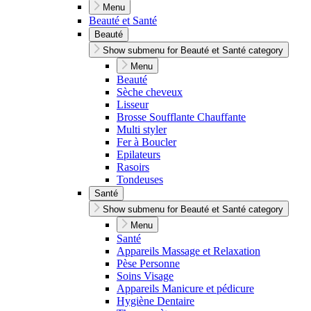
Menu
Beauté et Santé
Beauté
Show submenu for Beauté et Santé category
Menu
Beauté
Sèche cheveux
Lisseur
Brosse Soufflante Chauffante
Multi styler
Fer à Boucler
Epilateurs
Rasoirs
Tondeuses
Santé
Show submenu for Beauté et Santé category
Menu
Santé
Appareils Massage et Relaxation
Pèse Personne
Soins Visage
Appareils Manicure et pédicure
Hygiène Dentaire