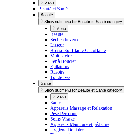
Menu
Beauté et Santé
Beauté
Show submenu for Beauté et Santé category
Menu
Beauté
Sèche cheveux
Lisseur
Brosse Soufflante Chauffante
Multi styler
Fer à Boucler
Epilateurs
Rasoirs
Tondeuses
Santé
Show submenu for Beauté et Santé category
Menu
Santé
Appareils Massage et Relaxation
Pèse Personne
Soins Visage
Appareils Manicure et pédicure
Hygiène Dentaire