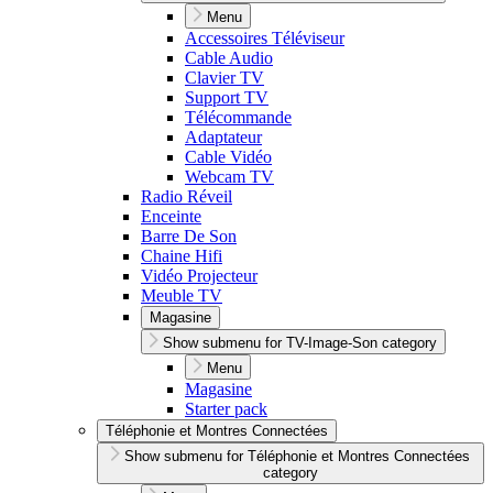
Menu
Accessoires Téléviseur
Cable Audio
Clavier TV
Support TV
Télécommande
Adaptateur
Cable Vidéo
Webcam TV
Radio Réveil
Enceinte
Barre De Son
Chaine Hifi
Vidéo Projecteur
Meuble TV
Magasine
Show submenu for TV-Image-Son category
Menu
Magasine
Starter pack
Téléphonie et Montres Connectées
Show submenu for Téléphonie et Montres Connectées
category