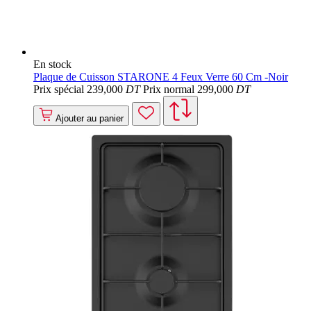
En stock
Plaque de Cuisson STARONE 4 Feux Verre 60 Cm -Noir
Prix spécial
239
,000
DT
Prix normal
299
,000
DT
Ajouter au panier