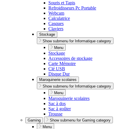
Souris et Tapis
Refroidisseurs Pc Portable
Webcam
Calculatrice
Casques
Claviers
Stockage
Show submenu for Informatique category
Menu
Stockage
Accessoires de stockage
Carte Mémoire
Clé USB
Disque Dur
Maroquinerie scolaires
Show submenu for Informatique category
Menu
Maroquinerie scolaires
Sac à dos
Sac à goûter
Trousse
Gaming
Show submenu for Gaming category
Menu