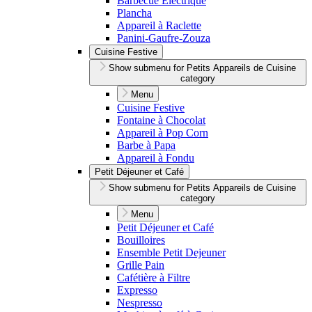
Barbecue Électrique
Plancha
Appareil à Raclette
Panini-Gaufre-Zouza
Cuisine Festive
Show submenu for Petits Appareils de Cuisine
category
Menu
Cuisine Festive
Fontaine à Chocolat
Appareil à Pop Corn
Barbe à Papa
Appareil à Fondu
Petit Déjeuner et Café
Show submenu for Petits Appareils de Cuisine
category
Menu
Petit Déjeuner et Café
Bouilloires
Ensemble Petit Dejeuner
Grille Pain
Cafétière à Filtre
Expresso
Nespresso