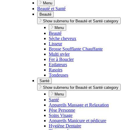
Menu
Beauté et Santé
Beauté
Show submenu for Beauté et Santé category
Menu
Beauté
Sèche cheveux
Lisseur
Brosse Soufflante Chauffante
Multi styler
Fer à Boucler
Epilateurs
Rasoirs
Tondeuses
Santé
Show submenu for Beauté et Santé category
Menu
Santé
Appareils Massage et Relaxation
Pèse Personne
Soins Visage
Appareils Manicure et pédicure
Hygiène Dentaire