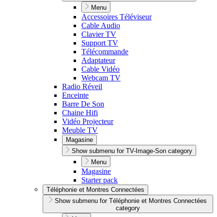
Menu
Accessoires Téléviseur
Cable Audio
Clavier TV
Support TV
Télécommande
Adaptateur
Cable Vidéo
Webcam TV
Radio Réveil
Enceinte
Barre De Son
Chaine Hifi
Vidéo Projecteur
Meuble TV
Magasine
Show submenu for TV-Image-Son category
Menu
Magasine
Starter pack
Téléphonie et Montres Connectées
Show submenu for Téléphonie et Montres Connectées
category