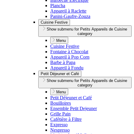
Barbecue Électrique
Plancha
Appareil à Raclette
Panini-Gaufre-Zouza
Cuisine Festive
Show submenu for Petits Appareils de Cuisine
category
Menu
Cuisine Festive
Fontaine à Chocolat
Appareil à Pop Corn
Barbe à Papa
Appareil à Fondu
Petit Déjeuner et Café
Show submenu for Petits Appareils de Cuisine
category
Menu
Petit Déjeuner et Café
Bouilloires
Ensemble Petit Dejeuner
Grille Pain
Cafétière à Filtre
Expresso
Nespresso