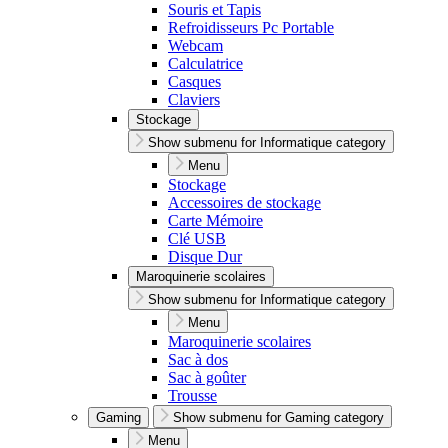
Souris et Tapis
Refroidisseurs Pc Portable
Webcam
Calculatrice
Casques
Claviers
Stockage
Show submenu for Informatique category
Menu
Stockage
Accessoires de stockage
Carte Mémoire
Clé USB
Disque Dur
Maroquinerie scolaires
Show submenu for Informatique category
Menu
Maroquinerie scolaires
Sac à dos
Sac à goûter
Trousse
Gaming
Show submenu for Gaming category
Menu