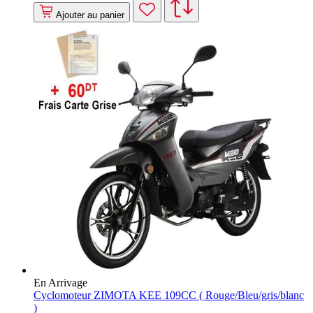
Ajouter au panier
En Arrivage
Cyclomoteur ZIMOTA KEE 109CC ( Rouge/Bleu/gris/blanc
)