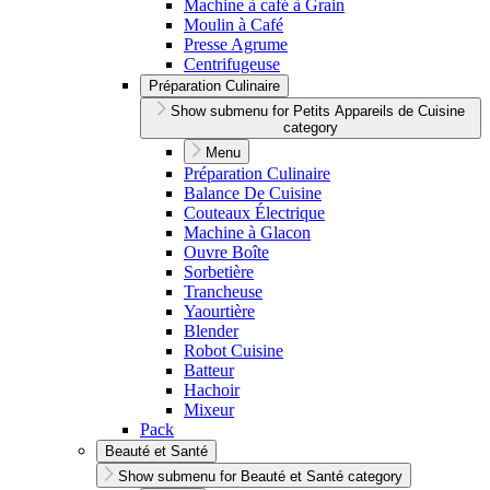
Machine à café à Grain
Moulin à Café
Presse Agrume
Centrifugeuse
Préparation Culinaire
Show submenu for Petits Appareils de Cuisine
category
Menu
Préparation Culinaire
Balance De Cuisine
Couteaux Électrique
Machine à Glacon
Ouvre Boîte
Sorbetière
Trancheuse
Yaourtière
Blender
Robot Cuisine
Batteur
Hachoir
Mixeur
Pack
Beauté et Santé
Show submenu for Beauté et Santé category