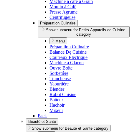
Machine à café à Grain
Moulin à Café
Presse Agrume
Centrifugeuse
Préparation Culinaire
Show submenu for Petits Appareils de Cuisine
category
Menu
Préparation Culinaire
Balance De Cuisine
Couteaux Électrique
Machine à Glacon
Ouvre Boîte
Sorbetière
Trancheuse
Yaourtière
Blender
Robot Cuisine
Batteur
Hachoir
Mixeur
Pack
Beauté et Santé
Show submenu for Beauté et Santé category