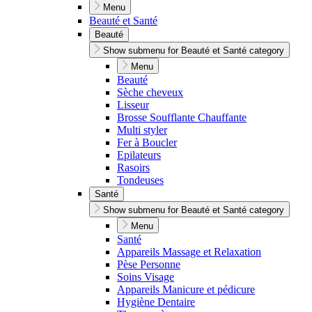
Menu
Beauté et Santé
Beauté
Show submenu for Beauté et Santé category
Menu
Beauté
Sèche cheveux
Lisseur
Brosse Soufflante Chauffante
Multi styler
Fer à Boucler
Epilateurs
Rasoirs
Tondeuses
Santé
Show submenu for Beauté et Santé category
Menu
Santé
Appareils Massage et Relaxation
Pèse Personne
Soins Visage
Appareils Manicure et pédicure
Hygiène Dentaire