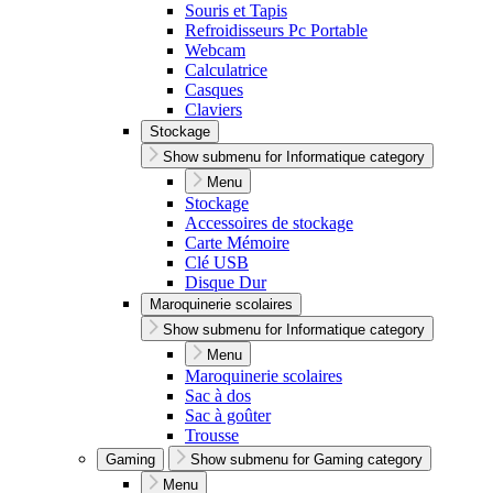
Souris et Tapis
Refroidisseurs Pc Portable
Webcam
Calculatrice
Casques
Claviers
Stockage
Show submenu for Informatique category
Menu
Stockage
Accessoires de stockage
Carte Mémoire
Clé USB
Disque Dur
Maroquinerie scolaires
Show submenu for Informatique category
Menu
Maroquinerie scolaires
Sac à dos
Sac à goûter
Trousse
Gaming
Show submenu for Gaming category
Menu