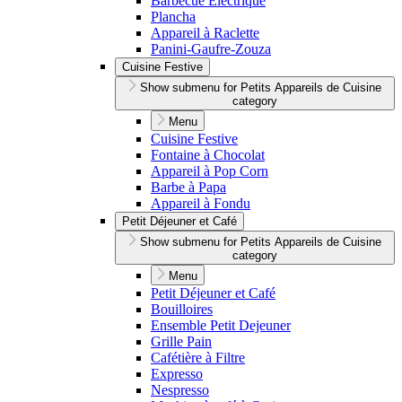
Barbecue Électrique
Plancha
Appareil à Raclette
Panini-Gaufre-Zouza
Cuisine Festive
Show submenu for Petits Appareils de Cuisine
category
Menu
Cuisine Festive
Fontaine à Chocolat
Appareil à Pop Corn
Barbe à Papa
Appareil à Fondu
Petit Déjeuner et Café
Show submenu for Petits Appareils de Cuisine
category
Menu
Petit Déjeuner et Café
Bouilloires
Ensemble Petit Dejeuner
Grille Pain
Cafétière à Filtre
Expresso
Nespresso