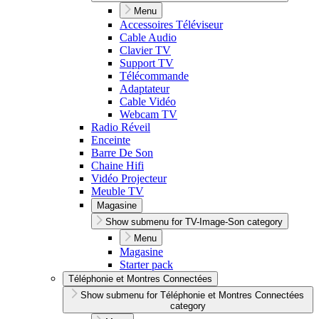
Menu
Accessoires Téléviseur
Cable Audio
Clavier TV
Support TV
Télécommande
Adaptateur
Cable Vidéo
Webcam TV
Radio Réveil
Enceinte
Barre De Son
Chaine Hifi
Vidéo Projecteur
Meuble TV
Magasine
Show submenu for TV-Image-Son category
Menu
Magasine
Starter pack
Téléphonie et Montres Connectées
Show submenu for Téléphonie et Montres Connectées
category