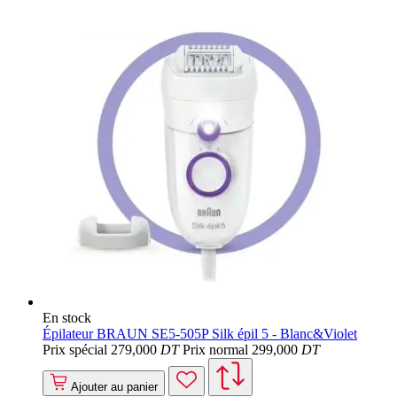
En stock
Épilateur BRAUN SE5-505P Silk épil 5 - Blanc&Violet
Prix spécial
279
,000
DT
Prix normal
299
,000
DT
Ajouter au panier