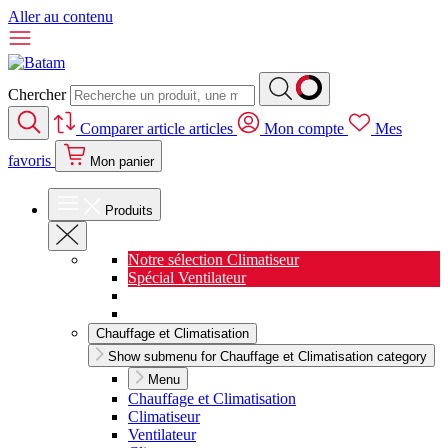
Aller au contenu
Chercher
Comparer
article
articles
Mon compte
Mes
favoris
Mon panier
Produits
Notre sélection Climatiseur
Spécial Ventilateur
Nouveauté Cuisine
Spécial Salon de jardin
Chauffage et Climatisation
Show submenu for Chauffage et Climatisation category
Menu
Chauffage et Climatisation
Climatiseur
Ventilateur