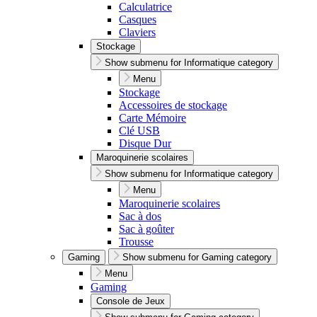
Calculatrice
Casques
Claviers
Stockage
Show submenu for Informatique category
Menu
Stockage
Accessoires de stockage
Carte Mémoire
Clé USB
Disque Dur
Maroquinerie scolaires
Show submenu for Informatique category
Menu
Maroquinerie scolaires
Sac à dos
Sac à goûter
Trousse
Gaming
Show submenu for Gaming category
Menu
Gaming
Console de Jeux