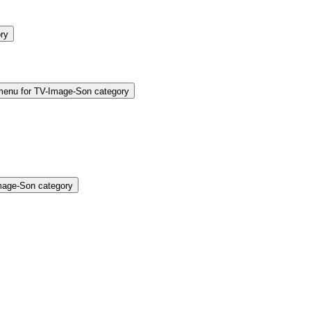
ry
enu for TV-Image-Son category
mage-Son category