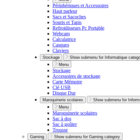
Périphériques et Accessoires
Haut parleur
Sacs et Sacoches
Souris et Tapis
Refroidisseurs Pc Portable
Webcam
Calculatrice
Casques
Claviers
Stockage
Show submenu for Informatique categ
Menu
Stockage
Accessoires de stockage
Carte Mémoire
Clé USB
Disque Dur
Maroquinerie scolaires
Show submenu for Inform
Menu
Maroquinerie scolaires
Sac à dos
Sac à goûter
Trousse
Gaming
Show submenu for Gaming category