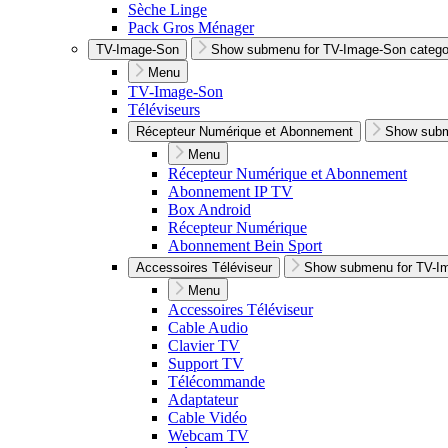
Sèche Linge
Pack Gros Ménager
TV-Image-Son
Show submenu for TV-Image-Son catego
Menu
TV-Image-Son
Téléviseurs
Récepteur Numérique et Abonnement
Show subm
Menu
Récepteur Numérique et Abonnement
Abonnement IP TV
Box Android
Récepteur Numérique
Abonnement Bein Sport
Accessoires Téléviseur
Show submenu for TV-I
Menu
Accessoires Téléviseur
Cable Audio
Clavier TV
Support TV
Télécommande
Adaptateur
Cable Vidéo
Webcam TV