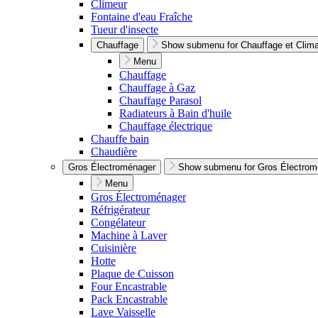
Climeur
Fontaine d'eau Fraîche
Tueur d'insecte
Chauffage
Show submenu for Chauffage et Climat
Menu
Chauffage
Chauffage à Gaz
Chauffage Parasol
Radiateurs à Bain d'huile
Chauffage électrique
Chauffe bain
Chaudière
Gros Électroménager
Show submenu for Gros Électrom
Menu
Gros Électroménager
Réfrigérateur
Congélateur
Machine à Laver
Cuisinière
Hotte
Plaque de Cuisson
Four Encastrable
Pack Encastrable
Lave Vaisselle