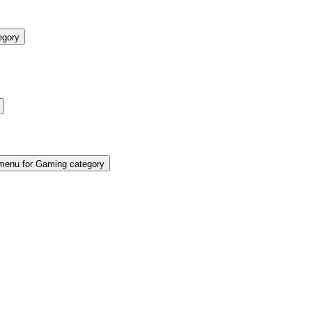
egory
enu for Gaming category