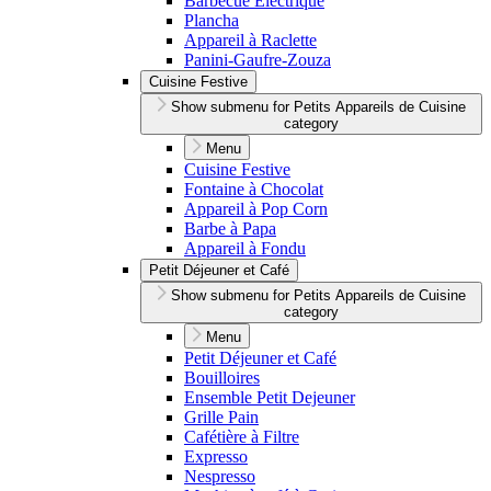
Barbecue Électrique
Plancha
Appareil à Raclette
Panini-Gaufre-Zouza
Cuisine Festive
Show submenu for Petits Appareils de Cuisine
category
Menu
Cuisine Festive
Fontaine à Chocolat
Appareil à Pop Corn
Barbe à Papa
Appareil à Fondu
Petit Déjeuner et Café
Show submenu for Petits Appareils de Cuisine
category
Menu
Petit Déjeuner et Café
Bouilloires
Ensemble Petit Dejeuner
Grille Pain
Cafétière à Filtre
Expresso
Nespresso