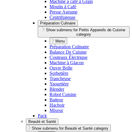
Machine à café à Grain
Moulin à Café
Presse Agrume
Centrifugeuse
Préparation Culinaire
Show submenu for Petits Appareils de Cuisine
category
Menu
Préparation Culinaire
Balance De Cuisine
Couteaux Électrique
Machine à Glacon
Ouvre Boîte
Sorbetière
Trancheuse
Yaourtière
Blender
Robot Cuisine
Batteur
Hachoir
Mixeur
Pack
Beauté et Santé
Show submenu for Beauté et Santé category