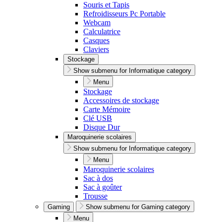
Souris et Tapis
Refroidisseurs Pc Portable
Webcam
Calculatrice
Casques
Claviers
Stockage
Show submenu for Informatique category
Menu
Stockage
Accessoires de stockage
Carte Mémoire
Clé USB
Disque Dur
Maroquinerie scolaires
Show submenu for Informatique category
Menu
Maroquinerie scolaires
Sac à dos
Sac à goûter
Trousse
Gaming
Show submenu for Gaming category
Menu