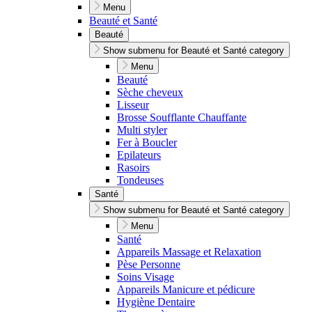
Menu
Beauté et Santé
Beauté
Show submenu for Beauté et Santé category
Menu
Beauté
Sèche cheveux
Lisseur
Brosse Soufflante Chauffante
Multi styler
Fer à Boucler
Epilateurs
Rasoirs
Tondeuses
Santé
Show submenu for Beauté et Santé category
Menu
Santé
Appareils Massage et Relaxation
Pèse Personne
Soins Visage
Appareils Manicure et pédicure
Hygiène Dentaire