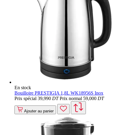
En stock
Bouilloire PRESTIGIA 1,8L WK18956S Inox
Prix spécial
39
,990
DT
Prix normal
59
,000
DT
Ajouter au panier