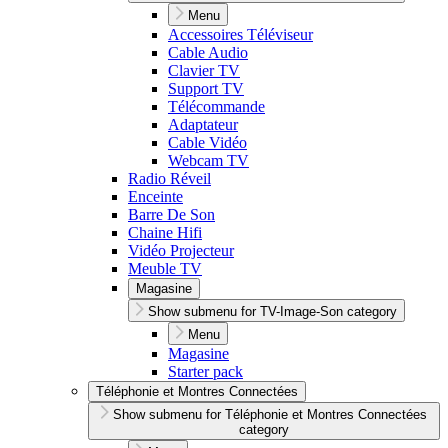
Menu
Accessoires Téléviseur
Cable Audio
Clavier TV
Support TV
Télécommande
Adaptateur
Cable Vidéo
Webcam TV
Radio Réveil
Enceinte
Barre De Son
Chaine Hifi
Vidéo Projecteur
Meuble TV
Magasine
Show submenu for TV-Image-Son category
Menu
Magasine
Starter pack
Téléphonie et Montres Connectées
Show submenu for Téléphonie et Montres Connectées
category