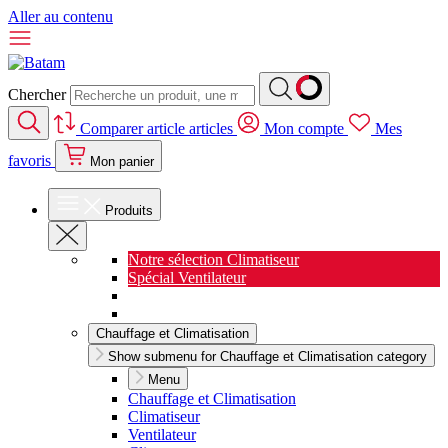
Aller au contenu
Chercher
Comparer
article
articles
Mon compte
Mes
favoris
Mon panier
Produits
Notre sélection Climatiseur
Spécial Ventilateur
Nouveauté Cuisine
Spécial Salon de jardin
Chauffage et Climatisation
Show submenu for Chauffage et Climatisation category
Menu
Chauffage et Climatisation
Climatiseur
Ventilateur