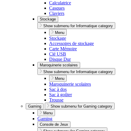
Calculatrice
Casques
Claviers
Stockage
Show submenu for Informatique category
Menu
Stockage
Accessoires de stockage
Carte Mémoire
Clé USB
Disque Dur
Maroquinerie scolaires
Show submenu for Informatique category
Menu
Maroquinerie scolaires
Sac à dos
Sac à goûter
Trousse
Gaming
Show submenu for Gaming category
Menu
Gaming
Console de Jeux