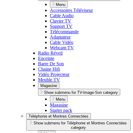
Menu
Accessoires Téléviseur
Cable Audio
Clavier TV
Support TV
Télécommande
Adaptateur
Cable Vidéo
Webcam TV
Radio Réveil
Enceinte
Barre De Son
Chaine Hifi
Vidéo Projecteur
Meuble TV
Magasine
Show submenu for TV-Image-Son category
Menu
Magasine
Starter pack
Téléphonie et Montres Connectées
Show submenu for Téléphonie et Montres Connectées
category