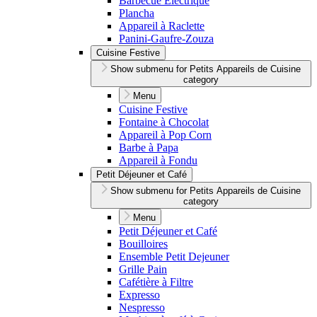
Barbecue Électrique
Plancha
Appareil à Raclette
Panini-Gaufre-Zouza
Cuisine Festive
Show submenu for Petits Appareils de Cuisine
category
Menu
Cuisine Festive
Fontaine à Chocolat
Appareil à Pop Corn
Barbe à Papa
Appareil à Fondu
Petit Déjeuner et Café
Show submenu for Petits Appareils de Cuisine
category
Menu
Petit Déjeuner et Café
Bouilloires
Ensemble Petit Dejeuner
Grille Pain
Cafétière à Filtre
Expresso
Nespresso