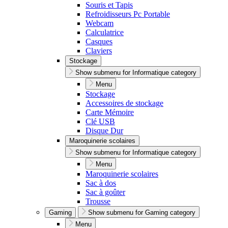
Souris et Tapis
Refroidisseurs Pc Portable
Webcam
Calculatrice
Casques
Claviers
Stockage
Show submenu for Informatique category
Menu
Stockage
Accessoires de stockage
Carte Mémoire
Clé USB
Disque Dur
Maroquinerie scolaires
Show submenu for Informatique category
Menu
Maroquinerie scolaires
Sac à dos
Sac à goûter
Trousse
Gaming
Show submenu for Gaming category
Menu