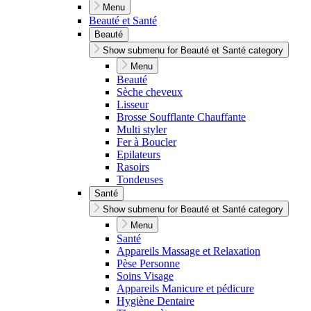
Menu
Beauté et Santé
Beauté
Show submenu for Beauté et Santé category
Menu
Beauté
Sèche cheveux
Lisseur
Brosse Soufflante Chauffante
Multi styler
Fer à Boucler
Epilateurs
Rasoirs
Tondeuses
Santé
Show submenu for Beauté et Santé category
Menu
Santé
Appareils Massage et Relaxation
Pèse Personne
Soins Visage
Appareils Manicure et pédicure
Hygiène Dentaire