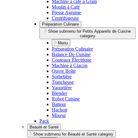
Machine à café à Grain
Moulin à Café
Presse Agrume
Centrifugeuse
Préparation Culinaire
Show submenu for Petits Appareils de Cuisine
category
Menu
Préparation Culinaire
Balance De Cuisine
Couteaux Électrique
Machine à Glacon
Ouvre Boîte
Sorbetière
Trancheuse
Yaourtière
Blender
Robot Cuisine
Batteur
Hachoir
Mixeur
Pack
Beauté et Santé
Show submenu for Beauté et Santé category