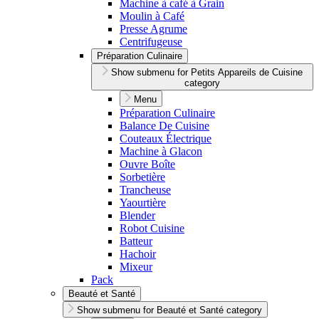
Machine à café à Grain
Moulin à Café
Presse Agrume
Centrifugeuse
Préparation Culinaire
Show submenu for Petits Appareils de Cuisine
category
Menu
Préparation Culinaire
Balance De Cuisine
Couteaux Électrique
Machine à Glacon
Ouvre Boîte
Sorbetière
Trancheuse
Yaourtière
Blender
Robot Cuisine
Batteur
Hachoir
Mixeur
Pack
Beauté et Santé
Show submenu for Beauté et Santé category