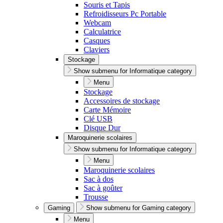
Souris et Tapis
Refroidisseurs Pc Portable
Webcam
Calculatrice
Casques
Claviers
Stockage
Show submenu for Informatique category
Menu
Stockage
Accessoires de stockage
Carte Mémoire
Clé USB
Disque Dur
Maroquinerie scolaires
Show submenu for Informatique category
Menu
Maroquinerie scolaires
Sac à dos
Sac à goûter
Trousse
Gaming
Show submenu for Gaming category
Menu