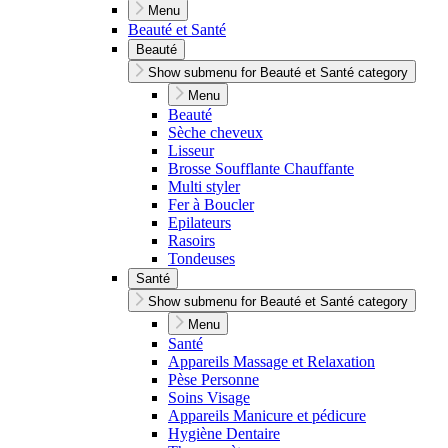
Menu
Beauté et Santé
Beauté
Show submenu for Beauté et Santé category
Menu
Beauté
Sèche cheveux
Lisseur
Brosse Soufflante Chauffante
Multi styler
Fer à Boucler
Epilateurs
Rasoirs
Tondeuses
Santé
Show submenu for Beauté et Santé category
Menu
Santé
Appareils Massage et Relaxation
Pèse Personne
Soins Visage
Appareils Manicure et pédicure
Hygiène Dentaire