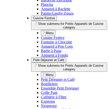
Barbecue Électrique
Plancha
Appareil à Raclette
Panini-Gaufre-Zouza
Cuisine Festive
Show submenu for Petits Appareils de Cuisine
category
Menu
Cuisine Festive
Fontaine à Chocolat
Appareil à Pop Corn
Barbe à Papa
Appareil à Fondu
Petit Déjeuner et Café
Show submenu for Petits Appareils de Cuisine
category
Menu
Petit Déjeuner et Café
Bouilloires
Ensemble Petit Dejeuner
Grille Pain
Cafétière à Filtre
Expresso
Nespresso