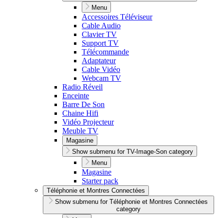
Menu
Accessoires Téléviseur
Cable Audio
Clavier TV
Support TV
Télécommande
Adaptateur
Cable Vidéo
Webcam TV
Radio Réveil
Enceinte
Barre De Son
Chaine Hifi
Vidéo Projecteur
Meuble TV
Magasine
Show submenu for TV-Image-Son category
Menu
Magasine
Starter pack
Téléphonie et Montres Connectées
Show submenu for Téléphonie et Montres Connectées
category