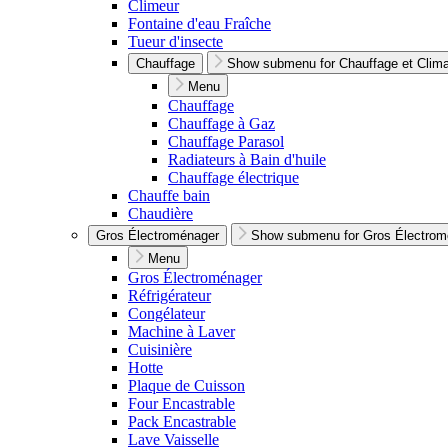
Climeur
Fontaine d'eau Fraîche
Tueur d'insecte
Chauffage
Show submenu for Chauffage et Climat
Menu
Chauffage
Chauffage à Gaz
Chauffage Parasol
Radiateurs à Bain d'huile
Chauffage électrique
Chauffe bain
Chaudière
Gros Électroménager
Show submenu for Gros Électrom
Menu
Gros Électroménager
Réfrigérateur
Congélateur
Machine à Laver
Cuisinière
Hotte
Plaque de Cuisson
Four Encastrable
Pack Encastrable
Lave Vaisselle