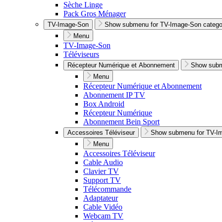
Sèche Linge
Pack Gros Ménager
TV-Image-Son
Show submenu for TV-Image-Son catego
Menu
TV-Image-Son
Téléviseurs
Récepteur Numérique et Abonnement
Show subm
Menu
Récepteur Numérique et Abonnement
Abonnement IP TV
Box Android
Récepteur Numérique
Abonnement Bein Sport
Accessoires Téléviseur
Show submenu for TV-I
Menu
Accessoires Téléviseur
Cable Audio
Clavier TV
Support TV
Télécommande
Adaptateur
Cable Vidéo
Webcam TV