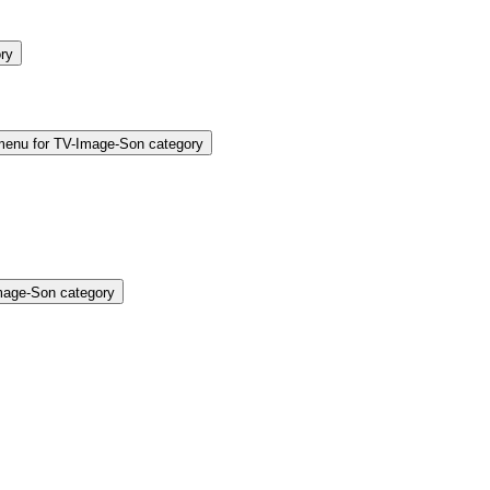
ry
enu for TV-Image-Son category
mage-Son category