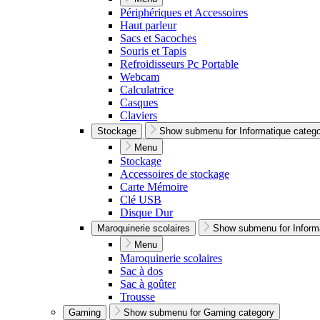
Périphériques et Accessoires
Haut parleur
Sacs et Sacoches
Souris et Tapis
Refroidisseurs Pc Portable
Webcam
Calculatrice
Casques
Claviers
Stockage
Show submenu for Informatique categ
Menu
Stockage
Accessoires de stockage
Carte Mémoire
Clé USB
Disque Dur
Maroquinerie scolaires
Show submenu for Inform
Menu
Maroquinerie scolaires
Sac à dos
Sac à goûter
Trousse
Gaming
Show submenu for Gaming category