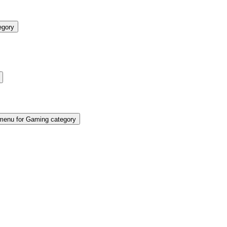
egory
enu for Gaming category