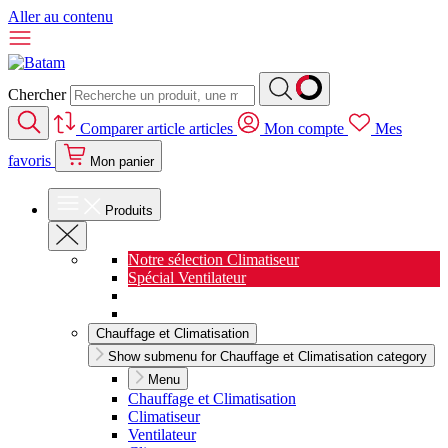
Aller au contenu
Chercher
Comparer
article
articles
Mon compte
Mes
favoris
Mon panier
Produits
Notre sélection Climatiseur
Spécial Ventilateur
Nouveauté Cuisine
Spécial Salon de jardin
Chauffage et Climatisation
Show submenu for Chauffage et Climatisation category
Menu
Chauffage et Climatisation
Climatiseur
Ventilateur