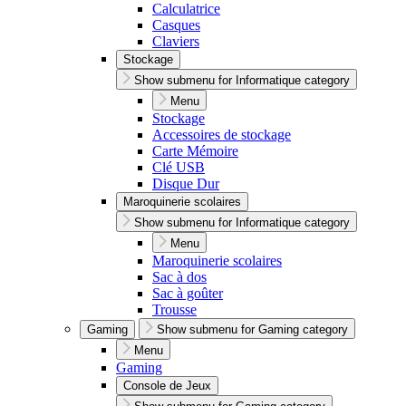
Calculatrice
Casques
Claviers
Stockage
Show submenu for Informatique category
Menu
Stockage
Accessoires de stockage
Carte Mémoire
Clé USB
Disque Dur
Maroquinerie scolaires
Show submenu for Informatique category
Menu
Maroquinerie scolaires
Sac à dos
Sac à goûter
Trousse
Gaming
Show submenu for Gaming category
Menu
Gaming
Console de Jeux