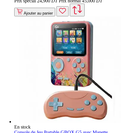
Prix spécial
24
,900
DT
Prix normal
45
,000
DT
Ajouter au panier
En stock
Console de Jeu Portable GBOX G5 avec Manette