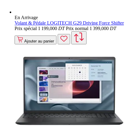
En Arrivage
Volant & Pédale LOGITECH G29 Driving Force Shifter
Prix spécial
1 199
,000
DT
Prix normal
1 399
,000
DT
Ajouter au panier