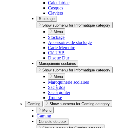
Calculatrice
Casques
Claviers
Stockage
Show submenu for Informatique category
Menu
Stockage
Accessoires de stockage
Carte Mémoire
Clé USB
Disque Dur
Maroquinerie scolaires
Show submenu for Informatique category
Menu
Maroquinerie scolaires
Sac à dos
Sac à goûter
Trousse
Gaming
Show submenu for Gaming category
Menu
Gaming
Console de Jeux