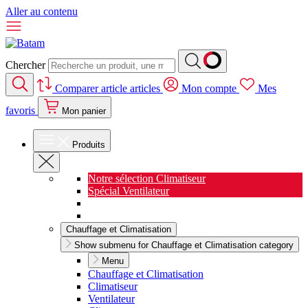
Aller au contenu
Chercher
Comparer
article
articles
Mon compte
Mes
favoris
Mon panier
Produits
Notre sélection Climatiseur
Spécial Ventilateur
Nouveauté Cuisine
Spécial Salon de jardin
Chauffage et Climatisation
Show submenu for Chauffage et Climatisation category
Menu
Chauffage et Climatisation
Climatiseur
Ventilateur