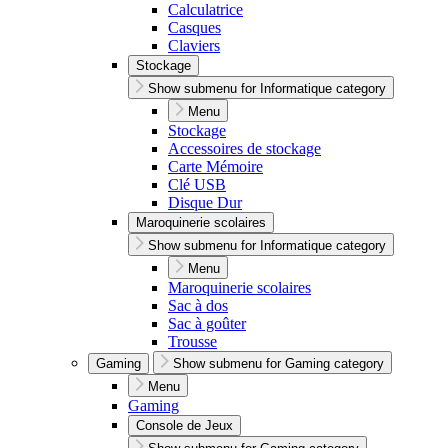
Calculatrice
Casques
Claviers
Stockage
Show submenu for Informatique category
Menu
Stockage
Accessoires de stockage
Carte Mémoire
Clé USB
Disque Dur
Maroquinerie scolaires
Show submenu for Informatique category
Menu
Maroquinerie scolaires
Sac à dos
Sac à goûter
Trousse
Gaming
Show submenu for Gaming category
Menu
Gaming
Console de Jeux