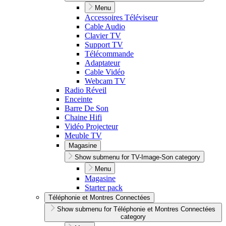
Menu
Accessoires Téléviseur
Cable Audio
Clavier TV
Support TV
Télécommande
Adaptateur
Cable Vidéo
Webcam TV
Radio Réveil
Enceinte
Barre De Son
Chaine Hifi
Vidéo Projecteur
Meuble TV
Magasine
Show submenu for TV-Image-Son category
Menu
Magasine
Starter pack
Téléphonie et Montres Connectées
Show submenu for Téléphonie et Montres Connectées
category