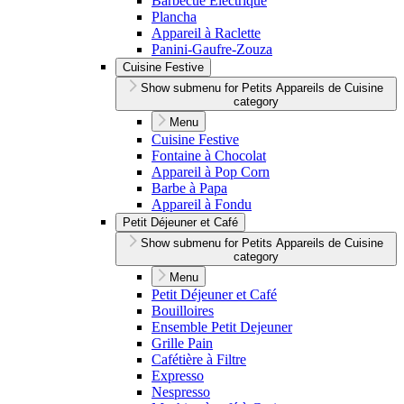
Barbecue Électrique
Plancha
Appareil à Raclette
Panini-Gaufre-Zouza
Cuisine Festive
Show submenu for Petits Appareils de Cuisine
category
Menu
Cuisine Festive
Fontaine à Chocolat
Appareil à Pop Corn
Barbe à Papa
Appareil à Fondu
Petit Déjeuner et Café
Show submenu for Petits Appareils de Cuisine
category
Menu
Petit Déjeuner et Café
Bouilloires
Ensemble Petit Dejeuner
Grille Pain
Cafétière à Filtre
Expresso
Nespresso