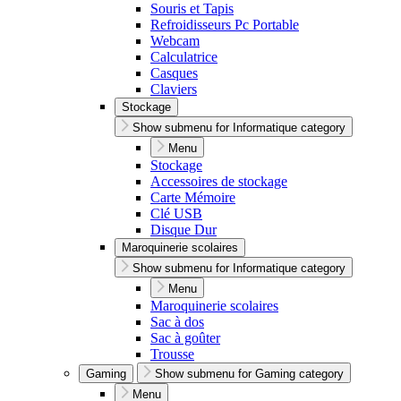
Souris et Tapis
Refroidisseurs Pc Portable
Webcam
Calculatrice
Casques
Claviers
Stockage
Show submenu for Informatique category
Menu
Stockage
Accessoires de stockage
Carte Mémoire
Clé USB
Disque Dur
Maroquinerie scolaires
Show submenu for Informatique category
Menu
Maroquinerie scolaires
Sac à dos
Sac à goûter
Trousse
Gaming
Show submenu for Gaming category
Menu