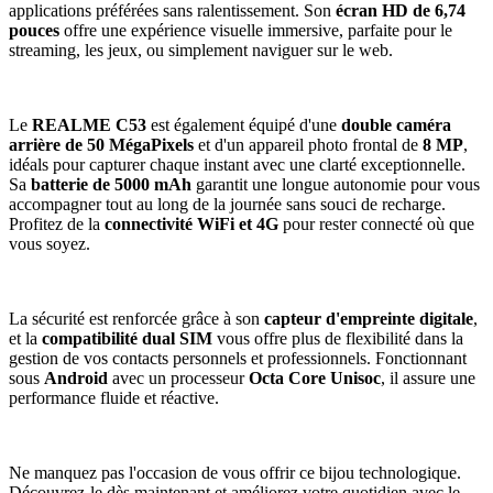
applications préférées sans ralentissement. Son
écran HD de 6,74
pouces
offre une expérience visuelle immersive, parfaite pour le
streaming, les jeux, ou simplement naviguer sur le web.
Le
REALME C53
est également équipé d'une
double caméra
arrière de 50 MégaPixels
et d'un appareil photo frontal de
8 MP
,
idéals pour capturer chaque instant avec une clarté exceptionnelle.
Sa
batterie de 5000 mAh
garantit une longue autonomie pour vous
accompagner tout au long de la journée sans souci de recharge.
Profitez de la
connectivité WiFi et 4G
pour rester connecté où que
vous soyez.
La sécurité est renforcée grâce à son
capteur d'empreinte digitale
,
et la
compatibilité dual SIM
vous offre plus de flexibilité dans la
gestion de vos contacts personnels et professionnels. Fonctionnant
sous
Android
avec un processeur
Octa Core Unisoc
, il assure une
performance fluide et réactive.
Ne manquez pas l'occasion de vous offrir ce bijou technologique.
Découvrez-le dès maintenant et améliorez votre quotidien avec le