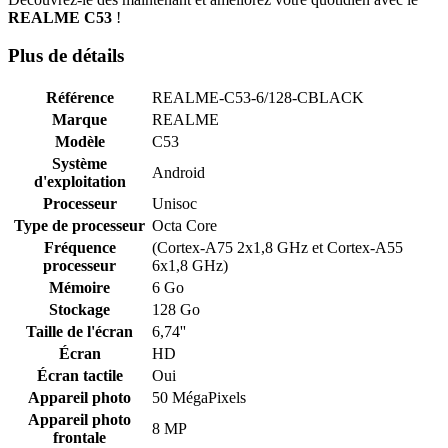
REALME C53
!
Plus de détails
Référence
REALME-C53-6/128-CBLACK
Marque
REALME
Modèle
C53
Système
Android
d'exploitation
Processeur
Unisoc
Type de processeur
Octa Core
Fréquence
(Cortex-A75 2x1,8 GHz et Cortex-A55
processeur
6x1,8 GHz)
Mémoire
6 Go
Stockage
128 Go
Taille de l'écran
6,74''
Écran
HD
Écran tactile
Oui
Appareil photo
50 MégaPixels
Appareil photo
8 MP
frontale