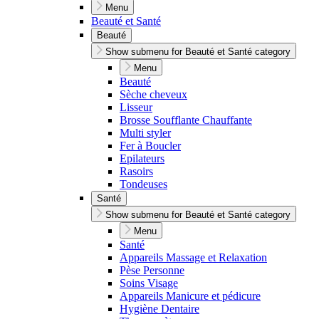
Menu
Beauté et Santé
Beauté
Show submenu for Beauté et Santé category
Menu
Beauté
Sèche cheveux
Lisseur
Brosse Soufflante Chauffante
Multi styler
Fer à Boucler
Epilateurs
Rasoirs
Tondeuses
Santé
Show submenu for Beauté et Santé category
Menu
Santé
Appareils Massage et Relaxation
Pèse Personne
Soins Visage
Appareils Manicure et pédicure
Hygiène Dentaire