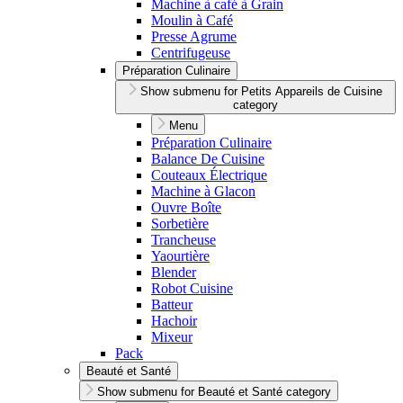
Machine à café à Grain
Moulin à Café
Presse Agrume
Centrifugeuse
Préparation Culinaire
Show submenu for Petits Appareils de Cuisine
category
Menu
Préparation Culinaire
Balance De Cuisine
Couteaux Électrique
Machine à Glacon
Ouvre Boîte
Sorbetière
Trancheuse
Yaourtière
Blender
Robot Cuisine
Batteur
Hachoir
Mixeur
Pack
Beauté et Santé
Show submenu for Beauté et Santé category