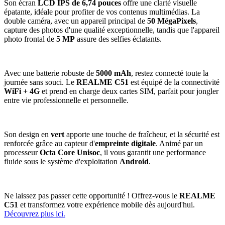
Son écran
LCD IPS de 6,74 pouces
offre une clarté visuelle
épatante, idéale pour profiter de vos contenus multimédias. La
double caméra, avec un appareil principal de
50 MégaPixels
,
capture des photos d'une qualité exceptionnelle, tandis que l'appareil
photo frontal de
5 MP
assure des selfies éclatants.
Avec une batterie robuste de
5000 mAh
, restez connecté toute la
journée sans souci. Le
REALME C51
est équipé de la connectivité
WiFi + 4G
et prend en charge deux cartes SIM, parfait pour jongler
entre vie professionnelle et personnelle.
Son design en
vert
apporte une touche de fraîcheur, et la sécurité est
renforcée grâce au capteur d'
empreinte digitale
. Animé par un
processeur
Octa Core Unisoc
, il vous garantit une performance
fluide sous le système d'exploitation
Android
.
Ne laissez pas passer cette opportunité ! Offrez-vous le
REALME
C51
et transformez votre expérience mobile dès aujourd'hui.
Découvrez plus ici.