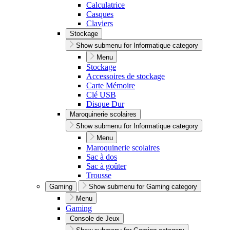
Calculatrice
Casques
Claviers
Stockage
Show submenu for Informatique category
Menu
Stockage
Accessoires de stockage
Carte Mémoire
Clé USB
Disque Dur
Maroquinerie scolaires
Show submenu for Informatique category
Menu
Maroquinerie scolaires
Sac à dos
Sac à goûter
Trousse
Gaming
Show submenu for Gaming category
Menu
Gaming
Console de Jeux