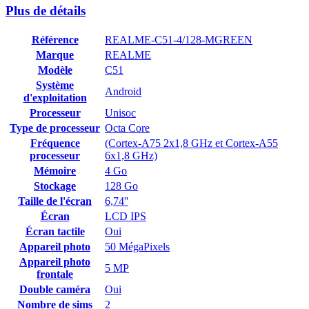
Plus de détails
Référence
REALME-C51-4/128-MGREEN
Marque
REALME
Modèle
C51
Système
Android
d'exploitation
Processeur
Unisoc
Type de processeur
Octa Core
Fréquence
(Cortex-A75 2x1,8 GHz et Cortex-A55
processeur
6x1,8 GHz)
Mémoire
4 Go
Stockage
128 Go
Taille de l'écran
6,74''
Écran
LCD IPS
Écran tactile
Oui
Appareil photo
50 MégaPixels
Appareil photo
5 MP
frontale
Double caméra
Oui
Nombre de sims
2