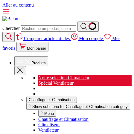
Aller au contenu
Chercher
Comparer
article
articles
Mon compte
Mes
favoris
Mon panier
Produits
Notre sélection Climatiseur
Spécial Ventilateur
Nouveauté Cuisine
Spécial Salon de jardin
Chauffage et Climatisation
Show submenu for Chauffage et Climatisation category
Menu
Chauffage et Climatisation
Climatiseur
Ventilateur