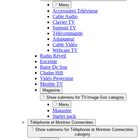
Menu
Accessoires Téléviseur
Cable Audio
Clavier TV
Support TV
Télécommande
Adaptateur
Cable Vidéo
Webcam TV
Radio Réveil
Enceinte
Barre De Son
Chaine Hifi
Vidéo Projecteur
Meuble TV
Magasine
Show submenu for TV-Image-Son category
Menu
Magasine
Starter pack
Téléphonie et Montres Connectées
Show submenu for Téléphonie et Montres Connectées
category