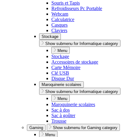
Souris et Tapis
Refroidisseurs Pc Portable
Webcam
Calculatrice
Casques
Claviers
Stockage
Show submenu for Informatique category
Menu
Stockage
Accessoires de stockage
Carte Mémoire
Clé USB
Disque Dur
Maroquinerie scolaires
Show submenu for Informatique category
Menu
Maroquinerie scolaires
Sac à dos
Sac à goûter
Trousse
Gaming
Show submenu for Gaming category
Menu