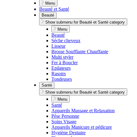
Menu
Beauté et Santé
Beauté
Show submenu for Beauté et Santé category
Menu
Beauté
Sèche cheveux
Lisseur
Brosse Soufflante Chauffante
Multi styler
Fer à Boucler
Epilateurs
Rasoirs
Tondeuses
Santé
Show submenu for Beauté et Santé category
Menu
Santé
Appareils Massage et Relaxation
Pèse Personne
Soins Visage
Appareils Manicure et pédicure
Hygiène Dentaire