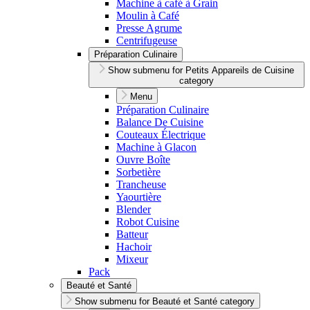
Machine à café à Grain
Moulin à Café
Presse Agrume
Centrifugeuse
Préparation Culinaire
Show submenu for Petits Appareils de Cuisine
category
Menu
Préparation Culinaire
Balance De Cuisine
Couteaux Électrique
Machine à Glacon
Ouvre Boîte
Sorbetière
Trancheuse
Yaourtière
Blender
Robot Cuisine
Batteur
Hachoir
Mixeur
Pack
Beauté et Santé
Show submenu for Beauté et Santé category