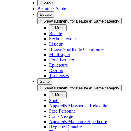
Menu
Beauté et Santé
Beauté
Show submenu for Beauté et Santé category
Menu
Beauté
Sèche cheveux
Lisseur
Brosse Soufflante Chauffante
Multi styler
Fer à Boucler
Epilateurs
Rasoirs
Tondeuses
Santé
Show submenu for Beauté et Santé category
Menu
Santé
Appareils Massage et Relaxation
Pèse Personne
Soins Visage
Appareils Manicure et pédicure
Hygiène Dentaire