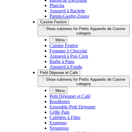
Barbecue Électrique
Plancha
Appareil à Raclette
Panini-Gaufre-Zouza
Cuisine Festive
Show submenu for Petits Appareils de Cuisine
category
Menu
Cuisine Festive
Fontaine à Chocolat
Appareil à Pop Corn
Barbe à Papa
Appareil à Fondu
Petit Déjeuner et Café
Show submenu for Petits Appareils de Cuisine
category
Menu
Petit Déjeuner et Café
Bouilloires
Ensemble Petit Dejeuner
Grille Pain
Cafétière à Filtre
Expresso
Nespresso