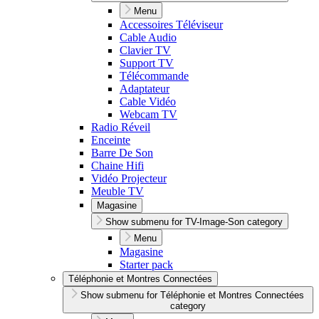
Menu
Accessoires Téléviseur
Cable Audio
Clavier TV
Support TV
Télécommande
Adaptateur
Cable Vidéo
Webcam TV
Radio Réveil
Enceinte
Barre De Son
Chaine Hifi
Vidéo Projecteur
Meuble TV
Magasine
Show submenu for TV-Image-Son category
Menu
Magasine
Starter pack
Téléphonie et Montres Connectées
Show submenu for Téléphonie et Montres Connectées
category