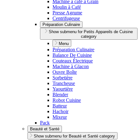
Machine à café à Grain
Moulin à Café
Presse Agrume
Centrifugeuse
Préparation Culinaire
Show submenu for Petits Appareils de Cuisine
category
Menu
Préparation Culinaire
Balance De Cuisine
Couteaux Électrique
Machine à Glacon
Ouvre Boîte
Sorbetière
Trancheuse
Yaourtière
Blender
Robot Cuisine
Batteur
Hachoir
Mixeur
Pack
Beauté et Santé
Show submenu for Beauté et Santé category