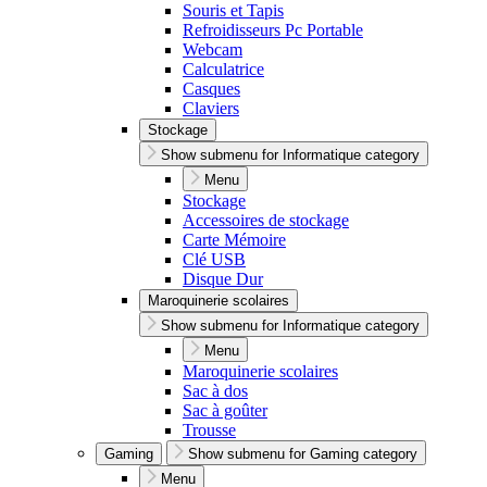
Souris et Tapis
Refroidisseurs Pc Portable
Webcam
Calculatrice
Casques
Claviers
Stockage
Show submenu for Informatique category
Menu
Stockage
Accessoires de stockage
Carte Mémoire
Clé USB
Disque Dur
Maroquinerie scolaires
Show submenu for Informatique category
Menu
Maroquinerie scolaires
Sac à dos
Sac à goûter
Trousse
Gaming
Show submenu for Gaming category
Menu