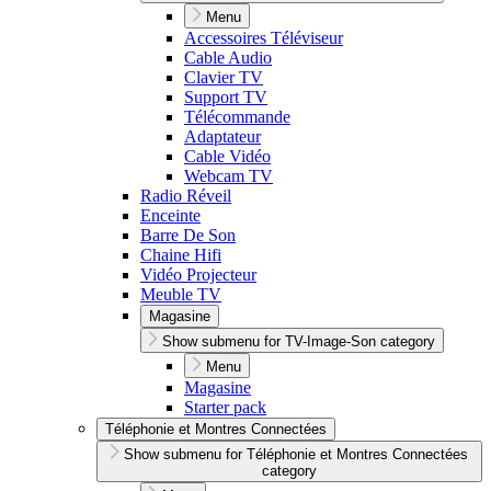
Menu
Accessoires Téléviseur
Cable Audio
Clavier TV
Support TV
Télécommande
Adaptateur
Cable Vidéo
Webcam TV
Radio Réveil
Enceinte
Barre De Son
Chaine Hifi
Vidéo Projecteur
Meuble TV
Magasine
Show submenu for TV-Image-Son category
Menu
Magasine
Starter pack
Téléphonie et Montres Connectées
Show submenu for Téléphonie et Montres Connectées
category