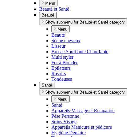
Menu
Beauté et Santé
Beauté
Show submenu for Beauté et Santé category
Menu
Beauté
Sèche cheveux
Lisseur
Brosse Soufflante Chauffante
Multi styler
Fer à Boucler
Epilateurs
Rasoirs
Tondeuses
Santé
Show submenu for Beauté et Santé category
Menu
Santé
Appareils Massage et Relaxation
Pèse Personne
Soins Visage
Appareils Manicure et pédicure
Hygiène Dentaire