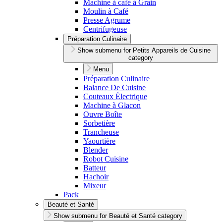
Machine à café à Grain
Moulin à Café
Presse Agrume
Centrifugeuse
Préparation Culinaire
Show submenu for Petits Appareils de Cuisine
category
Menu
Préparation Culinaire
Balance De Cuisine
Couteaux Électrique
Machine à Glacon
Ouvre Boîte
Sorbetière
Trancheuse
Yaourtière
Blender
Robot Cuisine
Batteur
Hachoir
Mixeur
Pack
Beauté et Santé
Show submenu for Beauté et Santé category