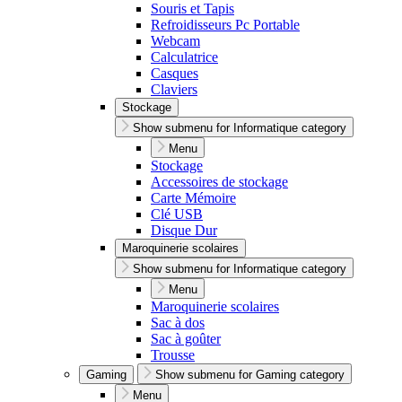
Souris et Tapis
Refroidisseurs Pc Portable
Webcam
Calculatrice
Casques
Claviers
Stockage
Show submenu for Informatique category
Menu
Stockage
Accessoires de stockage
Carte Mémoire
Clé USB
Disque Dur
Maroquinerie scolaires
Show submenu for Informatique category
Menu
Maroquinerie scolaires
Sac à dos
Sac à goûter
Trousse
Gaming
Show submenu for Gaming category
Menu