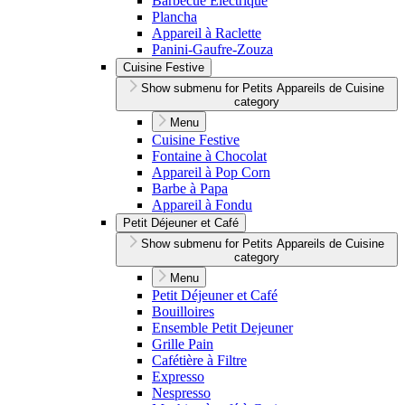
Barbecue Électrique
Plancha
Appareil à Raclette
Panini-Gaufre-Zouza
Cuisine Festive
Show submenu for Petits Appareils de Cuisine
category
Menu
Cuisine Festive
Fontaine à Chocolat
Appareil à Pop Corn
Barbe à Papa
Appareil à Fondu
Petit Déjeuner et Café
Show submenu for Petits Appareils de Cuisine
category
Menu
Petit Déjeuner et Café
Bouilloires
Ensemble Petit Dejeuner
Grille Pain
Cafétière à Filtre
Expresso
Nespresso