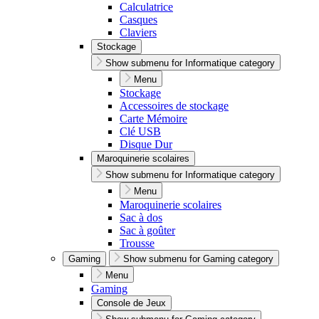
Calculatrice
Casques
Claviers
Stockage
Show submenu for Informatique category
Menu
Stockage
Accessoires de stockage
Carte Mémoire
Clé USB
Disque Dur
Maroquinerie scolaires
Show submenu for Informatique category
Menu
Maroquinerie scolaires
Sac à dos
Sac à goûter
Trousse
Gaming
Show submenu for Gaming category
Menu
Gaming
Console de Jeux