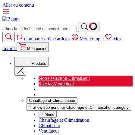
Aller au contenu
Chercher
Comparer
article
articles
Mon compte
Mes
favoris
Mon panier
Produits
Notre sélection Climatiseur
Spécial Ventilateur
Nouveauté Cuisine
Spécial Salon de jardin
Chauffage et Climatisation
Show submenu for Chauffage et Climatisation category
Menu
Chauffage et Climatisation
Climatiseur
Ventilateur