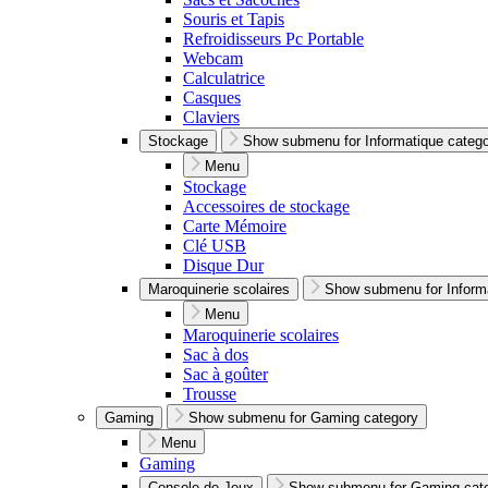
Souris et Tapis
Refroidisseurs Pc Portable
Webcam
Calculatrice
Casques
Claviers
Stockage
Show submenu for Informatique categ
Menu
Stockage
Accessoires de stockage
Carte Mémoire
Clé USB
Disque Dur
Maroquinerie scolaires
Show submenu for Inform
Menu
Maroquinerie scolaires
Sac à dos
Sac à goûter
Trousse
Gaming
Show submenu for Gaming category
Menu
Gaming
Console de Jeux
Show submenu for Gaming cat