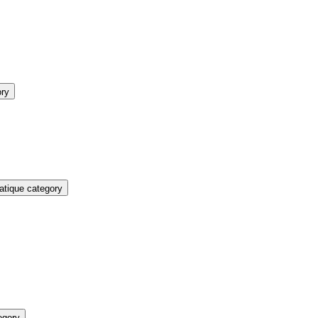
ory
atique category
egory