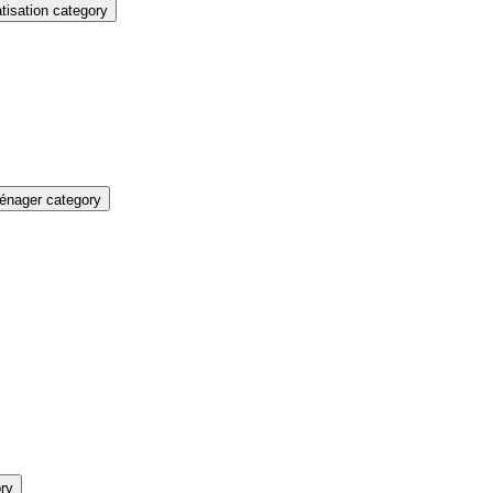
isation category
énager category
ry