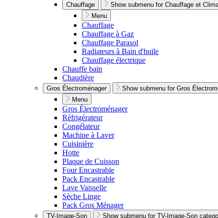
Chauffage
Show submenu for Chauffage et Climat
Menu
Chauffage
Chauffage à Gaz
Chauffage Parasol
Radiateurs à Bain d'huile
Chauffage électrique
Chauffe bain
Chaudière
Gros Électroménager
Show submenu for Gros Électrom
Menu
Gros Électroménager
Réfrigérateur
Congélateur
Machine à Laver
Cuisinière
Hotte
Plaque de Cuisson
Four Encastrable
Pack Encastrable
Lave Vaisselle
Sèche Linge
Pack Gros Ménager
TV-Image-Son
Show submenu for TV-Image-Son catego