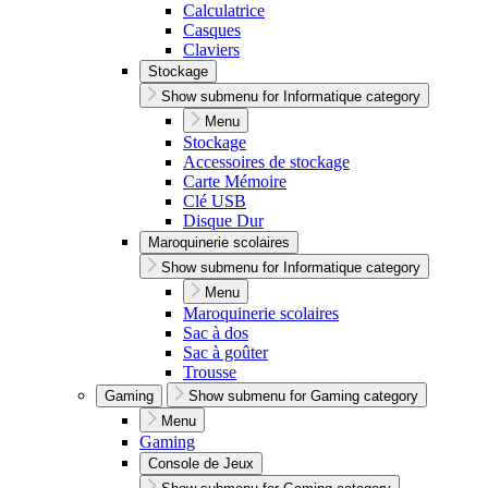
Calculatrice
Casques
Claviers
Stockage
Show submenu for Informatique category
Menu
Stockage
Accessoires de stockage
Carte Mémoire
Clé USB
Disque Dur
Maroquinerie scolaires
Show submenu for Informatique category
Menu
Maroquinerie scolaires
Sac à dos
Sac à goûter
Trousse
Gaming
Show submenu for Gaming category
Menu
Gaming
Console de Jeux