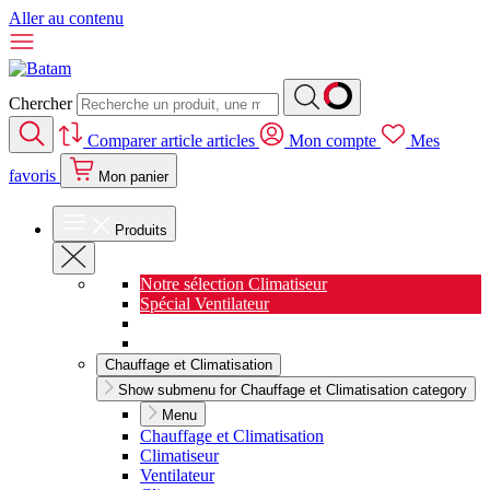
Aller au contenu
Chercher
Comparer
article
articles
Mon compte
Mes
favoris
Mon panier
Produits
Notre sélection Climatiseur
Spécial Ventilateur
Nouveauté Cuisine
Spécial Salon de jardin
Chauffage et Climatisation
Show submenu for Chauffage et Climatisation category
Menu
Chauffage et Climatisation
Climatiseur
Ventilateur