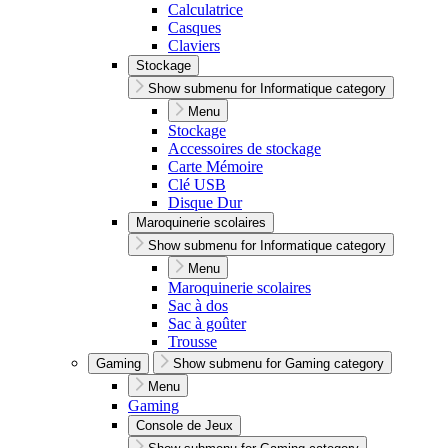
Calculatrice
Casques
Claviers
Stockage
Show submenu for Informatique category
Menu
Stockage
Accessoires de stockage
Carte Mémoire
Clé USB
Disque Dur
Maroquinerie scolaires
Show submenu for Informatique category
Menu
Maroquinerie scolaires
Sac à dos
Sac à goûter
Trousse
Gaming
Show submenu for Gaming category
Menu
Gaming
Console de Jeux