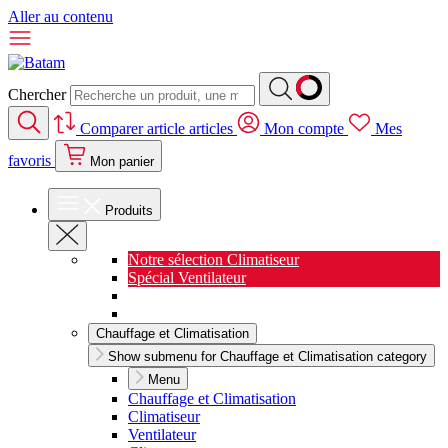
Aller au contenu
Chercher
Comparer
article
articles
Mon compte
Mes
favoris
Mon panier
Produits
Notre sélection Climatiseur
Spécial Ventilateur
Nouveauté Cuisine
Spécial Salon de jardin
Chauffage et Climatisation
Show submenu for Chauffage et Climatisation category
Menu
Chauffage et Climatisation
Climatiseur
Ventilateur