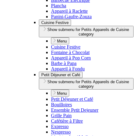
Barbecue Électrique
Plancha
Appareil à Raclette
Panini-Gaufre-Zouza
Cuisine Festive
Show submenu for Petits Appareils de Cuisine
category
Menu
Cuisine Festive
Fontaine à Chocolat
Appareil à Pop Corn
Barbe à Papa
Appareil à Fondu
Petit Déjeuner et Café
Show submenu for Petits Appareils de Cuisine
category
Menu
Petit Déjeuner et Café
Bouilloires
Ensemble Petit Dejeuner
Grille Pain
Cafétière à Filtre
Expresso
Nespresso