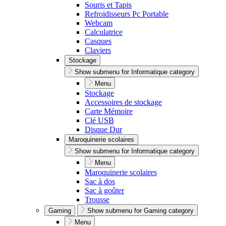
Souris et Tapis
Refroidisseurs Pc Portable
Webcam
Calculatrice
Casques
Claviers
Stockage
Show submenu for Informatique category
Menu
Stockage
Accessoires de stockage
Carte Mémoire
Clé USB
Disque Dur
Maroquinerie scolaires
Show submenu for Informatique category
Menu
Maroquinerie scolaires
Sac à dos
Sac à goûter
Trousse
Gaming
Show submenu for Gaming category
Menu