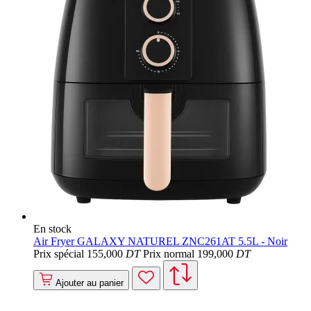
En stock
Air Fryer GALAXY NATUREL ZNC261AT 5.5L - Noir
Prix spécial
155
,000
DT
Prix normal
199
,000
DT
Ajouter au panier