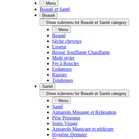
Menu
Beauté et Santé
Beauté
Show submenu for Beauté et Santé category
Menu
Beauté
Sèche cheveux
Lisseur
Brosse Soufflante Chauffante
Multi styler
Fer à Boucler
Epilateurs
Rasoirs
Tondeuses
Santé
Show submenu for Beauté et Santé category
Menu
Santé
Appareils Massage et Relaxation
Pèse Personne
Soins Visage
Appareils Manicure et pédicure
Hygiène Dentaire