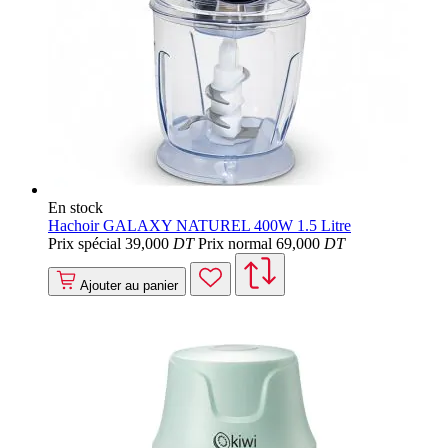
En stock
Hachoir GALAXY NATUREL 400W 1.5 Litre
Prix spécial
39
,000
DT
Prix normal
69
,000
DT
Ajouter au panier