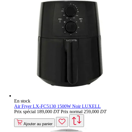
En stock
Air Fryer LX-FC5130 1500W Noir LUXELL
Prix spécial
189
,000
DT
Prix normal
259
,000
DT
Ajouter au panier