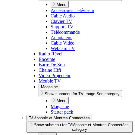
Menu
Accessoires Téléviseur
Cable Audio
Clavier TV
Support TV
Télécommande
Adaptateur
Cable Vidéo
Webcam TV
Radio Réveil
Enceinte
Barre De Son
Chaine Hifi
Vidéo Projecteur
Meuble TV
Magasine
Show submenu for TV-Image-Son category
Menu
Magasine
Starter pack
Téléphonie et Montres Connectées
Show submenu for Téléphonie et Montres Connectées
category