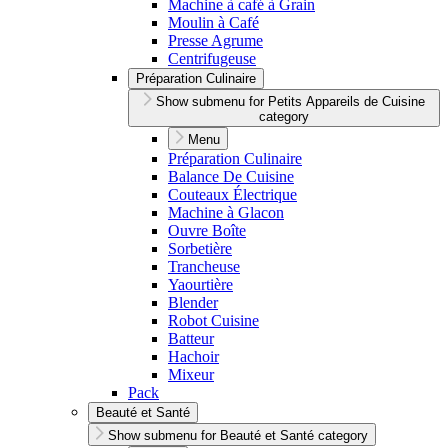
Machine à café à Grain
Moulin à Café
Presse Agrume
Centrifugeuse
Préparation Culinaire
Show submenu for Petits Appareils de Cuisine
category
Menu
Préparation Culinaire
Balance De Cuisine
Couteaux Électrique
Machine à Glacon
Ouvre Boîte
Sorbetière
Trancheuse
Yaourtière
Blender
Robot Cuisine
Batteur
Hachoir
Mixeur
Pack
Beauté et Santé
Show submenu for Beauté et Santé category