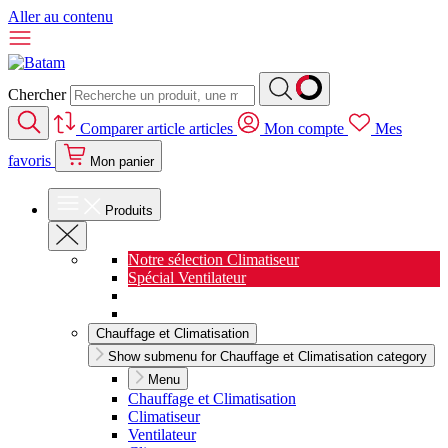
Aller au contenu
Chercher
Comparer
article
articles
Mon compte
Mes
favoris
Mon panier
Produits
Notre sélection Climatiseur
Spécial Ventilateur
Nouveauté Cuisine
Spécial Salon de jardin
Chauffage et Climatisation
Show submenu for Chauffage et Climatisation category
Menu
Chauffage et Climatisation
Climatiseur
Ventilateur