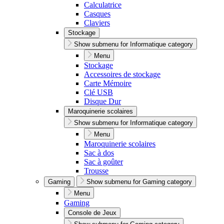
Calculatrice
Casques
Claviers
Stockage
Show submenu for Informatique category
Menu
Stockage
Accessoires de stockage
Carte Mémoire
Clé USB
Disque Dur
Maroquinerie scolaires
Show submenu for Informatique category
Menu
Maroquinerie scolaires
Sac à dos
Sac à goûter
Trousse
Gaming
Show submenu for Gaming category
Menu
Gaming
Console de Jeux